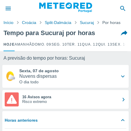
de
Início
Croácia
Split-Dalmácia
Sucuraj
Por horas
 da
empo.pt) foi
Tempo para Sucuraj por horas
or
is para
HOJE
AMANHÃ
DOMO. 09
SEG. 10
TER. 11
QUA. 12
QUI. 13
SEX. 14
S
e as
 fornecidas
 qualidade.
A previsão do tempo por horas: Sucuraj
r a este
s das
Sexta, 07 de agosto
opções:
Nuvens dispersas
O dia todo
ookies e
 forma
16 Avisos agora
Risco extremo
e digital
da,
m
Horas anteriores
 recolhidas
cookies ou