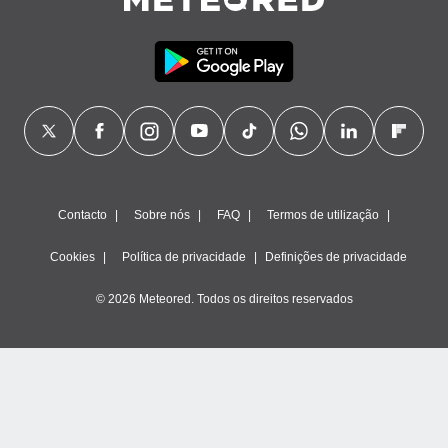
ão através
de
,
 e
dos,
publicidade
s, estudos
a e
mento de
Contacto
Sobre nós
FAQ
Termos de utilização
ossos 1199
Cookies
Política de privacidade
Definições de privacidade
eiros
© 2026 Meteored. Todos os direitos reservados