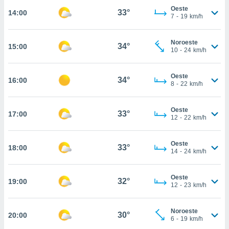
Oeste
33°
14:00
, permite-
7
-
19
km/h
ar a nossa
ara
ACEITAR
 fornecer-
Noroeste
34°
15:00
E
10
-
24
km/h
os de alta
CONTINUAR
sem
sto.
Oeste
34°
16:00
CONFIGURAÇÕES
8
-
22
km/h
o botão
ontinuar",
r ao
Oeste
33°
17:00
itando a
12
-
22
km/h
de todos os
óprios ou
Oeste
parceiros,
33°
18:00
14
-
24
km/h
rmitem
lisar o
nto no
Oeste
32°
19:00
em como
12
-
23
km/h
 um perfil
para lhe
Noroeste
licidade e
30°
20:00
6
-
19
km/h