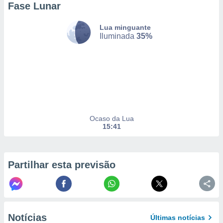
Fase Lunar
Lua minguante
nto, nós e
Iluminada
35%
arceiros
cookies,
ores únicos
ias
s para
 aceder e
dados
ais como a
 este sitio
Ocaso da Lua
eços IP e
15:41
ores de
possível
Partilhar esta previsão
es possam
os seus
oais com
nteresse
o qual se
ara tal,
Notícias
Últimas notícias
 o seu