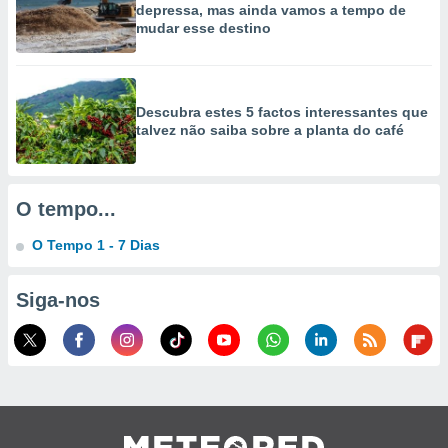
depressa, mas ainda vamos a tempo de
selecionar
mudar esse destino
a, criar
personalizar
tilizar
selecionar
Descubra estes 5 factos interessantes que
talvez não saiba sobre a planta do café
dos, medir
nho da
, medir o
o dos
O tempo...
r os
O Tempo 1 - 7 Dias
ravés de
s ou
Siga-nos
s de dados
es fontes,
 e melhorar
ilizar dados
ara
conteúdos.
ção