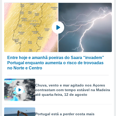
to ou opor-
essamento
m qualquer
ando em “
 ou na
 Cookies
te.
 nossos
Entre hoje e amanhã poeiras do Saara “invadem”
s o
Portugal enquanto aumenta o risco de trovoadas
no Norte e Centro
o de
e/ou aceder
ões num
Chuva, vento e mar agitado nos Açores
utilizar
contrastam com tempo estável na Madeira
até quarta-feira, 12 de agosto
ados para
publicidade,
 para
Portugal está a perder costa mais
a, utilizar