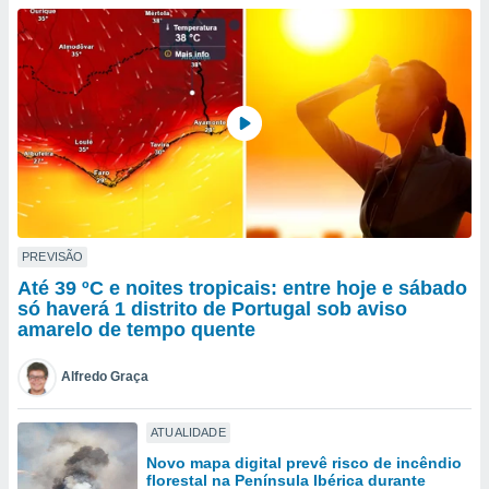
para lhe
licidade e
ados com
esmo. Pode
ais
s na nossa
 Cookies
e
u
nto a
omento,
 botão
de cookies
PREVISÃO
na parte
Até 39 ºC e noites tropicais: entre hoje e sábado
nossa
só haverá 1 distrito de Portugal sob aviso
.
amarelo de tempo quente
IVAMENTE,
Alfredo Graça
as
ATUALIDADE
tes a
Novo mapa digital prevê risco de incêndio
florestal na Península Ibérica durante