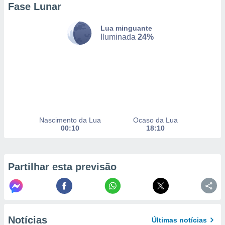
Fase Lunar
selecionar
a, criar
Lua minguante
personalizar
Iluminada
24%
tilizar
selecionar
dos, medir
nho da
, medir o
o dos
Nascimento da Lua
Ocaso da Lua
r os
00:10
18:10
ravés de
s ou
s de dados
es fontes,
Partilhar esta previsão
 e melhorar
ilizar dados
ara
conteúdos.
Notícias
Últimas notícias
ção