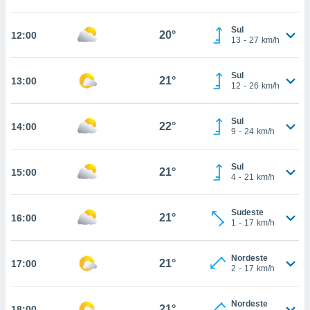
osso site
este caso,
Sul
lo de que
20°
12:00
13
-
27
km/h
talaremos
s para
Sul
21°
13:00
a navegação
12
-
26
km/h
, mas não
s cookies
Sul
ar o
22°
14:00
9
-
24
km/h
nto ou
ntar
 ou
Sul
21°
15:00
4
-
21
km/h
dos,
ssa
Sudeste
ublicidade
21°
16:00
1
-
17
km/h
ada. Pode
nstalação de
Nordeste
21°
17:00
ceder ao
2
-
17
km/h
ite através
atura,
Nordeste
 botão
21°
18:00