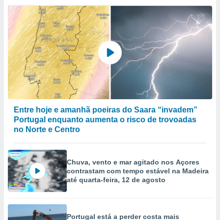
ão através
de
,
 e
dos,
publicidade
s, estudos
a e
mento de
Entre hoje e amanhã poeiras do Saara “invadem”
Portugal enquanto aumenta o risco de trovoadas
ossos 1199
no Norte e Centro
eiros
Chuva, vento e mar agitado nos Açores
contrastam com tempo estável na Madeira
até quarta-feira, 12 de agosto
Portugal está a perder costa mais