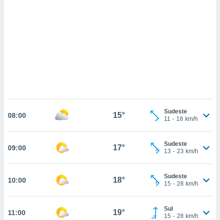
ados com
esmo. Pode
ais
s na nossa
 Cookies
e
u
nto a
omento,
 botão
de cookies
na parte
nossa
Sudeste
15°
08:00
.
11
-
18
km/h
IVAMENTE,
Sudeste
17°
09:00
13
-
23
km/h
as
tes a
Sudeste
18°
10:00
15
-
28
km/h
tar a
de cookies,
Sul
19°
11:00
uar a
15
-
28
km/h