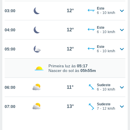
, permite-
Este
12°
03:00
ar a nossa
6
-
10
km/h
ara
ACEITAR
 fornecer-
E
Este
os de alta
12°
04:00
6
-
10
km/h
CONTINUAR
sem
sto.
CONFIGURAÇÕES
Este
12°
05:00
o botão
6
-
10
km/h
ontinuar",
r ao
Primeira luz às
05:17
itando a
Nascer do sol às
05h55m
de todos os
óprios ou
parceiros,
Sudeste
11°
06:00
rmitem
6
-
10
km/h
lisar o
nto no
Sudeste
em como
13°
07:00
7
-
12
km/h
 um perfil
para lhe
licidade e