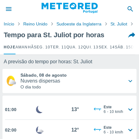
de
Início
Reino Unido
Sudoeste da Inglaterra
St. Juliot
P
 da
empo.pt) foi
Tempo para St. Juliot por horas
or
is para
HOJE
AMANHÃ
SEG. 10
TER. 11
QUA. 12
QUI. 13
SEX. 14
SÁB. 15
DOM
e as
 fornecidas
 qualidade.
A previsão do tempo por horas: St. Juliot
r a este
s das
Sábado, 08 de agosto
opções:
Nuvens dispersas
O dia todo
ookies e
 forma
Este
13°
01:00
e digital
6
-
10
km/h
da,
m
Este
 recolhidas
12°
02:00
6
-
10
km/h
cookies ou