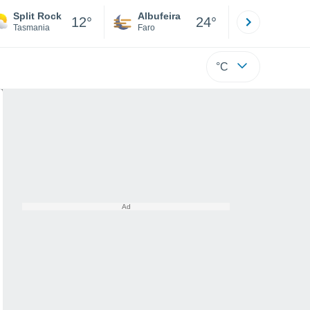
Split Rock
Albufeira
Lisboa
12°
24°
Tasmania
Faro
Lisboa
°C