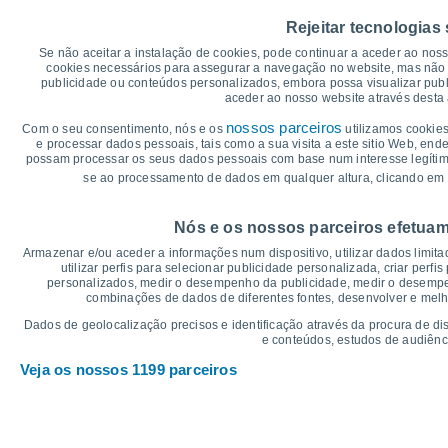
20
Rejeitar tecnologias
16°
15°
Se não aceitar a instalação de cookies, pode continuar a aceder ao nos
15
14°
cookies necessários para assegurar a navegação no website, mas não 
13°
13°
13°
publicidade ou conteúdos personalizados, embora possa visualizar publ
11°
11°
11°
aceder ao nosso website através desta 
10°
10°
10
8°
nossos parceiros
Com o seu consentimento, nós e os
utilizamos cookies
e processar dados pessoais, tais como a sua visita a este sitio Web, end
possam processar os seus dados pessoais com base num interesse legítimo,
5
se ao processamento de dados em qualquer altura, clicando em 
°C
Nós e os nossos parceiros efetuam
Sáb
8
Dom
9
Seg
10
Ter
11
Qua
12
Qui
13
S
Armazenar e/ou aceder a informações num dispositivo, utilizar dados limitad
Temperatura Máxima
Te
utilizar perfis para selecionar publicidade personalizada, criar perfi
personalizados, medir o desempenho da publicidade, medir o desempen
combinações de dados de diferentes fontes, desenvolver e melhor
Gráficos de Precipitação – Névoa
Dados de geolocalização precisos e identificação através da procura de di
e conteúdos, estudos de audiênc
Chuva, neve e nebulosi
Veja os nossos 1199 parceiros
30
25
10