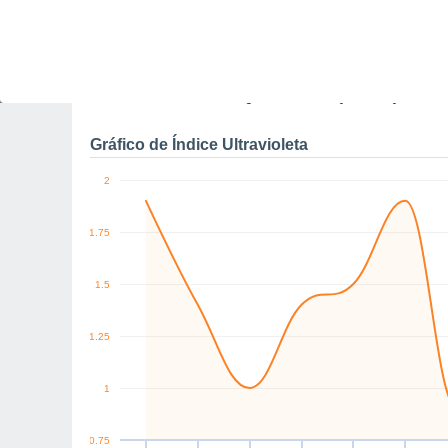
10
NE
NE
SW
NW
N
W
km/h
Sáb
8
Dom
9
Seg
10
Ter
11
Qua
12
Qui
13
S
Rajadas máximas do ven
Gráfico de Índice Ultravioleta
2
1.75
1.5
1.25
1
0.75