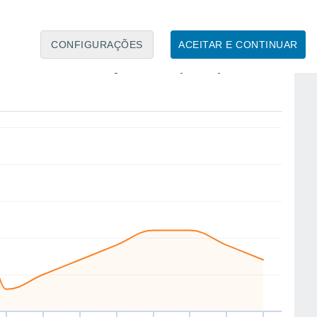
CONFIGURAÇÕES
ACEITAR E CONTINUAR
W
S
S
S
NE
N
N
N
ex
14
Sáb
15
Dom
16
Seg
17
Ter
18
Qua
19
Qui
20
Sex
21
to
Velocidade média do vento