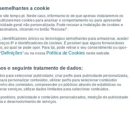
 semelhantes a cookie
17°
16°
15°
so site tempo.pt. Neste caso, informamo-lo de que apenas instalaremos os
14°
utilizaremos cookies para analisar o comportamento ou para apresentar
13°
13°
13°
13°
icidade geral não personalizada. Pode recusar a instalação de cookies e
12°
12°
assinatura, clicando no botão "Recusar".
10°
9°
9°
8°
, identificadores únicos ou tecnologias semelhantes para armazenar, aceder
7°
7°
ereços IP e identificadores de cookies. É possível que alguns fornecedores
 ao qual se pode opor. Para tal, pode retirar o seu consentimento ou opor-
Definições
Política de Cookies
“
” ou na nossa
neste website.
os o seguinte tratamento de dados:
ex
14
Sáb
15
Dom
16
Seg
17
Ter
18
Qua
19
Qui
20
Sex
21
os para selecionar publicidade, criar perfis para publicidade personalizada,
mperatura Mínima
Ponto de orvalho
s para personalizar conteúdos, utilizar perfis para selecionar conteúdos
ho dos conteúdos, compreender os públicos através de estatísticas ou
ar serviços, utilizar dados limitados para selecionar conteúdos.
spositivos, publicidade e conteúdos personalizados, medição de publicidade
ia e desenvolvimento de serviços.
dade para os próximos 14 dias
100
1039
1039
27
75