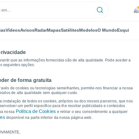
ias
Vídeos
Avisos
Radar
Mapas
Satélites
Modelos
O Mundo
Esqui
privacidade
arantir que as informações fornecidas são de alta qualidade. Pode aceder a
as seguintes opções:
eder de forma gratuita
Gráficos de tempo
ravés de cookies ou tecnologias semelhantes, permite-nos financiar a nossa
teúdos de alta qualidade sem qualquer custo.
 Split Rock - TAS
 a instalação de todos os cookies, próprios ou dos nossos parceiros, que nos
nvolver um perfil específico para lhe mostrar publicidade e conteúdos
Política de Cookies
 na nossa
e retirar o seu consentimento a qualquer
ies
disponível na parte inferior da nossa página web.
IVAMENTE,
a e ponto de orvalho para os próximos 14 dias