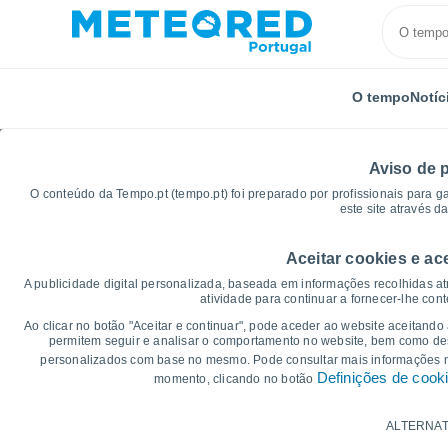
O tempo
Notíc
Aviso de 
O conteúdo da Tempo.pt (tempo.pt) foi preparado por profissionais para g
este site através d
Aceitar cookies e ac
Início
Austrália
Estado de Tasmânia
Split Rock
A publicidade digital personalizada, baseada em informações recolhidas at
atividade para continuar a fornecer-lhe con
Gráficos do tempo para
Ao clicar no botão "Aceitar e continuar", pode aceder ao website aceitando
permitem seguir e analisar o comportamento no website, bem como dese
personalizados com base no mesmo. Pode consultar mais informações
14 dias
7 dias
Definições de cook
momento, clicando no botão
Gráficos da Temperatura
ALTERNAT
Temperatura Máxima, temperatura mínim