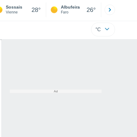
Sossais
Albufeira
Lisboa
28°
26°
Vienne
Faro
Lisboa
°C