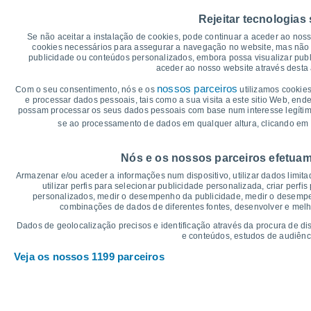
40
37°
35°
Rejeitar tecnologias
35
33°
33°
32°
Se não aceitar a instalação de cookies, pode continuar a aceder ao nos
30
28°
cookies necessários para assegurar a navegação no website, mas não 
publicidade ou conteúdos personalizados, embora possa visualizar publ
25
22°
aceder ao nosso website através desta 
20°
20°
19°
20
16°
nossos parceiros
Com o seu consentimento, nós e os
utilizamos cookies
14°
15
e processar dados pessoais, tais como a sua visita a este sitio Web, end
possam processar os seus dados pessoais com base num interesse legítimo,
10
se ao processamento de dados em qualquer altura, clicando em 
5
°C
Nós e os nossos parceiros efetuam
Sex
7
Sáb
8
Dom
9
Seg
10
Ter
11
Qua
12
Q
Armazenar e/ou aceder a informações num dispositivo, utilizar dados limitad
Temperatura Máxima
Te
utilizar perfis para selecionar publicidade personalizada, criar perfi
personalizados, medir o desempenho da publicidade, medir o desempen
combinações de dados de diferentes fontes, desenvolver e melhor
Gráficos de Precipitação – Névoa
Dados de geolocalização precisos e identificação através da procura de di
e conteúdos, estudos de audiênc
Chuva, neve e nebulosi
Veja os nossos 1199 parceiros
10
1022
10