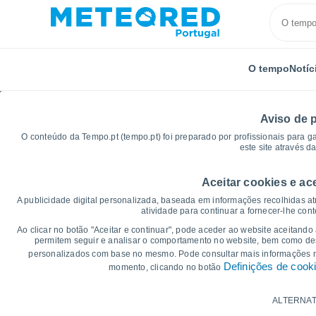
O tempo
Notíc
Aviso de 
O conteúdo da Tempo.pt (tempo.pt) foi preparado por profissionais para g
este site através d
Aceitar cookies e ac
Início
França
Nova Aquitânia
Vienne
Sossai
A publicidade digital personalizada, baseada em informações recolhidas at
atividade para continuar a fornecer-lhe con
Gráficos do tempo par
Ao clicar no botão "Aceitar e continuar", pode aceder ao website aceitando
permitem seguir e analisar o comportamento no website, bem como dese
personalizados com base no mesmo. Pode consultar mais informações
14 dias
7 dias
Definições de cook
momento, clicando no botão
Gráficos da Temperatura
ALTERNAT
Temperatura Máxima, temperatura mínim