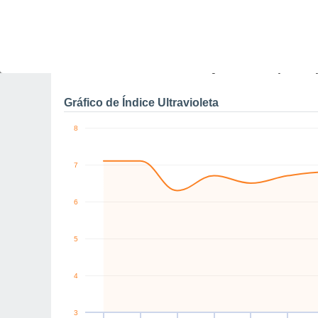
0
NE
NE
SW
SE
E
E
km/h
Sex
7
Sáb
8
Dom
9
Seg
10
Ter
11
Qua
12
Q
Rajadas máximas do ven
Gráfico de Índice Ultravioleta
8
7
6
5
4
3