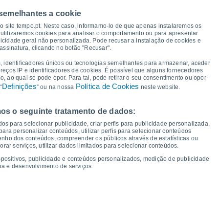
39°
38°
35°
 semelhantes a cookie
34°
32°
31°
30°
so site tempo.pt. Neste caso, informamo-lo de que apenas instalaremos os
27°
utilizaremos cookies para analisar o comportamento ou para apresentar
icidade geral não personalizada. Pode recusar a instalação de cookies e
23°
22°
22°
21°
assinatura, clicando no botão "Recusar".
19°
18°
18°
16°
, identificadores únicos ou tecnologias semelhantes para armazenar, aceder
ereços IP e identificadores de cookies. É possível que alguns fornecedores
 ao qual se pode opor. Para tal, pode retirar o seu consentimento ou opor-
Definições
Política de Cookies
“
” ou na nossa
neste website.
os o seguinte tratamento de dados:
ui
13
Sex
14
Sáb
15
Dom
16
Seg
17
Ter
18
Qua
19
Qui
20
os para selecionar publicidade, criar perfis para publicidade personalizada,
mperatura Mínima
Ponto de orvalho
s para personalizar conteúdos, utilizar perfis para selecionar conteúdos
ho dos conteúdos, compreender os públicos através de estatísticas ou
ar serviços, utilizar dados limitados para selecionar conteúdos.
spositivos, publicidade e conteúdos personalizados, medição de publicidade
ia e desenvolvimento de serviços.
dade para os próximos 14 dias
100
75
19
1019