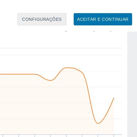
CONFIGURAÇÕES
ACEITAR E CONTINUAR
E
NW
NW
NW
N
N
NW
NW
ui
13
Sex
14
Sáb
15
Dom
16
Seg
17
Ter
18
Qua
19
Qui
20
to
Velocidade média do vento