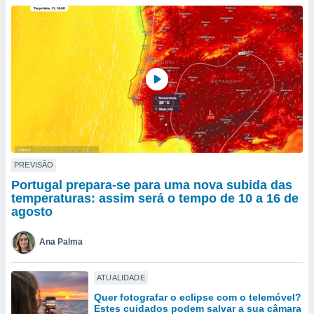
para lhe
licidade e
ados com
esmo. Pode
ais
s na nossa
 Cookies
e
u
nto a
omento,
 botão
de cookies
PREVISÃO
na parte
Portugal prepara-se para uma nova subida das
nossa
temperaturas: assim será o tempo de 10 a 16 de
.
agosto
IVAMENTE,
Ana Palma
as
ATUALIDADE
tes a
Quer fotografar o eclipse com o telemóvel?
Estes cuidados podem salvar a sua câmara