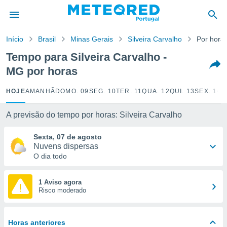
de
Início
Brasil
Minas Gerais
Silveira Carvalho
Por hora
 da
empo.pt) foi
Tempo para Silveira Carvalho -
or
MG por horas
is para
e as
 fornecidas
HOJE
AMANHÃ
DOMO. 09
SEG. 10
TER. 11
QUA. 12
QUI. 13
SEX. 14
S
 qualidade.
r a este
A previsão do tempo por horas: Silveira Carvalho
s das
opções:
Sexta, 07 de agosto
Nuvens dispersas
ookies e
O dia todo
 forma
e digital
1 Aviso agora
Risco moderado
da,
m
 recolhidas
cookies ou
Horas anteriores