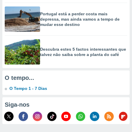
selecionar
Portugal está a perder costa mais
a, criar
depressa, mas ainda vamos a tempo de
personalizar
mudar esse destino
tilizar
selecionar
dos, medir
nho da
Descubra estes 5 factos interessantes que
, medir o
talvez não saiba sobre a planta do café
o dos
r os
ravés de
O tempo...
s ou
s de dados
O Tempo 1 - 7 Dias
es fontes,
 e melhorar
Siga-nos
ilizar dados
ara
conteúdos.
ção