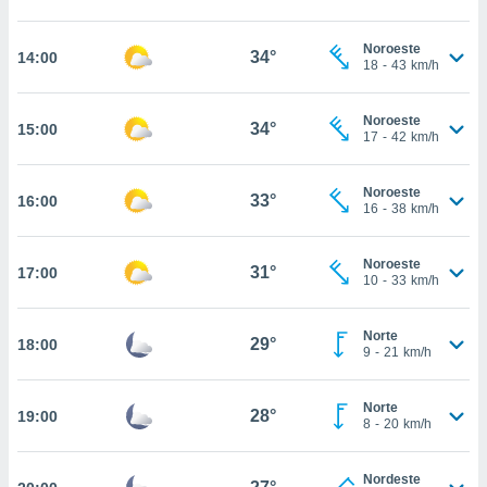
, permite-
ar a nossa
Noroeste
34°
14:00
18
-
43
km/h
ara
ACEITAR
 fornecer-
E
os de alta
CONTINUAR
Noroeste
34°
15:00
sem
17
-
42
km/h
sto.
CONFIGURAÇÕES
o botão
Noroeste
33°
16:00
ontinuar",
16
-
38
km/h
r ao
itando a
Noroeste
de todos os
31°
17:00
10
-
33
km/h
óprios ou
parceiros,
rmitem
Norte
29°
18:00
lisar o
9
-
21
km/h
nto no
em como
Norte
 um perfil
28°
19:00
8
-
20
km/h
para lhe
licidade e
Nordeste