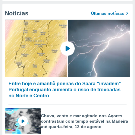
to ou opor-
essamento
Notícias
Últimas notícias
m qualquer
ando em “
 ou na
 Cookies
te.
 nossos
s o
o de
Entre hoje e amanhã poeiras do Saara “invadem”
Portugal enquanto aumenta o risco de trovoadas
e/ou aceder
no Norte e Centro
ões num
utilizar
ados para
Chuva, vento e mar agitado nos Açores
publicidade,
contrastam com tempo estável na Madeira
 para
até quarta-feira, 12 de agosto
a, utilizar