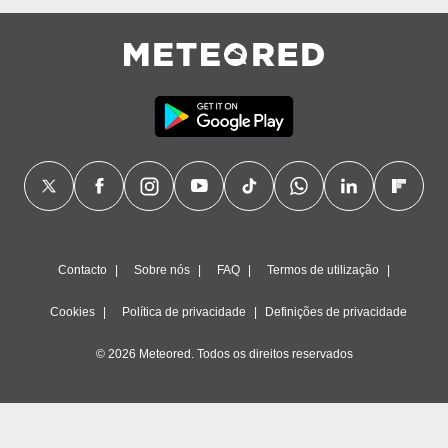
ão através
de
,
 e
dos,
publicidade
s, estudos
a e
mento de
ossos 1199
Contacto
Sobre nós
FAQ
Termos de utilização
eiros
Cookies
Política de privacidade
Definições de privacidade
© 2026 Meteored. Todos os direitos reservados