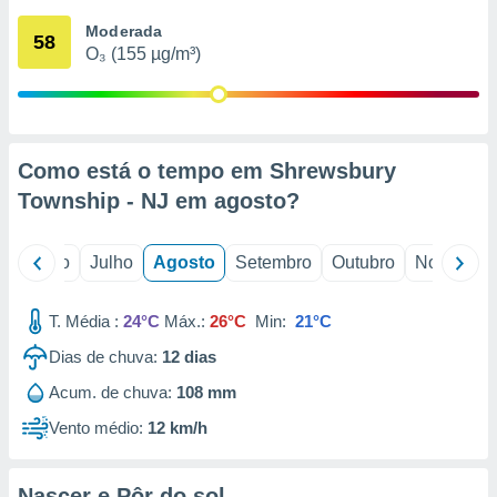
conteúdos.
Moderada
58
O₃ (155 µg/m³)
ção
ão através
de
,
 e
Como está o tempo em Shrewsbury
Township - NJ em
agosto
?
dos,
publicidade
s, estudos
o
Junho
Julho
Agosto
Setembro
Outubro
Novembro
a e
mento de
T. Média :
24°C
Máx.:
26°C
Min:
21°C
ossos 1199
Dias de chuva:
12
dias
eiros
Acum. de chuva:
108 mm
Vento médio:
12 km/h
Nascer e Pôr do sol