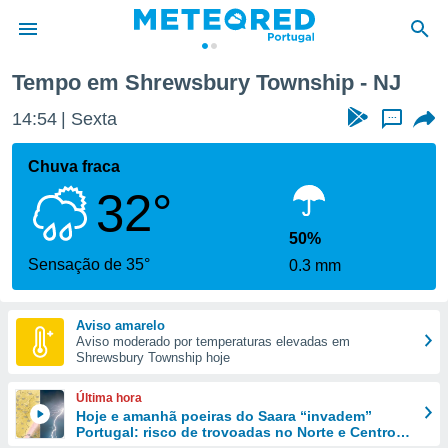
Tempo em Shrewsbury Township - NJ
de
14:54
Sexta
...
 da
empo.pt) foi
Chuva fraca
or
32°
is para
e as
 fornecidas
50%
 qualidade.
Sensação de 35°
0.3 mm
r a este
s das
opções:
Aviso amarelo
Aviso moderado por temperaturas elevadas em
ookies e
Shrewsbury Township hoje
 forma
Última hora
e digital
Hoje e amanhã poeiras do Saara “invadem”
Portugal: risco de trovoadas no Norte e Centro
da,