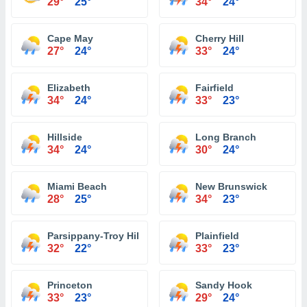
29°
25°
34°
24°
Cape May
Cherry Hill
27°
24°
33°
24°
Elizabeth
Fairfield
34°
24°
33°
23°
Hillside
Long Branch
34°
24°
30°
24°
Miami Beach
New Brunswick
28°
25°
34°
23°
Parsippany-Troy Hills
Plainfield
32°
22°
33°
23°
Princeton
Sandy Hook
33°
23°
29°
24°