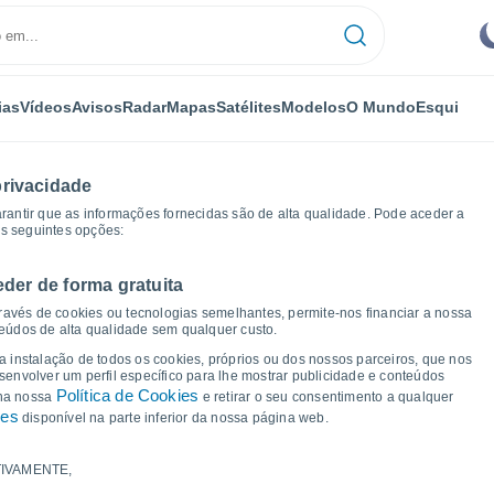
ias
Vídeos
Avisos
Radar
Mapas
Satélites
Modelos
O Mundo
Esqui
privacidade
arantir que as informações fornecidas são de alta qualidade. Pode aceder a
as seguintes opções:
eder de forma gratuita
Gráficos de tempo
ravés de cookies ou tecnologias semelhantes, permite-nos financiar a nossa
teúdos de alta qualidade sem qualquer custo.
 Sertania - PE
 a instalação de todos os cookies, próprios ou dos nossos parceiros, que nos
nvolver um perfil específico para lhe mostrar publicidade e conteúdos
Política de Cookies
 na nossa
e retirar o seu consentimento a qualquer
ies
disponível na parte inferior da nossa página web.
IVAMENTE,
a e ponto de orvalho para os próximos 14 dias