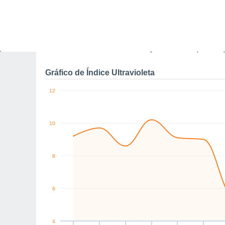
E
E
E
SE
S
SE
km/h
Sex
7
Sáb
8
Dom
9
Seg
10
Ter
11
Qua
12
Q
Rajadas máximas do ven
Gráfico de Índice Ultravioleta
12
10
8
6
4