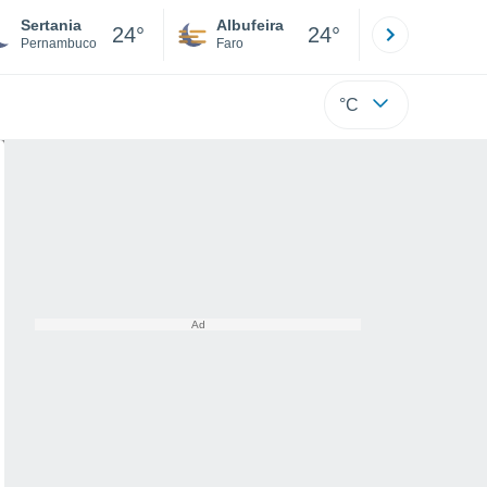
Sertania
Albufeira
Lisboa
24°
24°
Pernambuco
Faro
Lisboa
°C