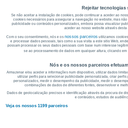
40
Rejeitar tecnologias
35
34°
33°
33°
33°
Se não aceitar a instalação de cookies, pode continuar a aceder ao nos
31°
31°
30
cookies necessários para assegurar a navegação no website, mas não 
publicidade ou conteúdos personalizados, embora possa visualizar publ
25
aceder ao nosso website através desta 
20°
19°
19°
20
19°
nossos parceiros
19°
Com o seu consentimento, nós e os
utilizamos cookies
18°
e processar dados pessoais, tais como a sua visita a este sitio Web, end
15
possam processar os seus dados pessoais com base num interesse legítimo,
se ao processamento de dados em qualquer altura, clicando em 
10
°C
Nós e os nossos parceiros efetuam
Sex
7
Sáb
8
Dom
9
Seg
10
Ter
11
Qua
12
Q
Armazenar e/ou aceder a informações num dispositivo, utilizar dados limitad
Temperatura Máxima
Te
utilizar perfis para selecionar publicidade personalizada, criar perfi
personalizados, medir o desempenho da publicidade, medir o desempen
combinações de dados de diferentes fontes, desenvolver e melhor
Gráficos de Precipitação – Névoa
Dados de geolocalização precisos e identificação através da procura de di
e conteúdos, estudos de audiênc
Chuva, neve e nebulosi
Veja os nossos 1199 parceiros
5
1018
10