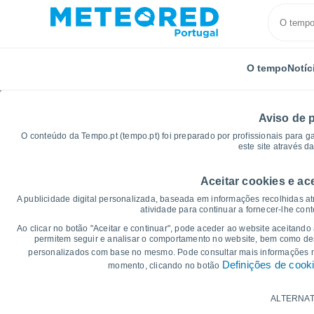
O tempo
Notíc
Aviso de 
O conteúdo da Tempo.pt (tempo.pt) foi preparado por profissionais para g
este site através d
Aceitar cookies e ac
Início
Brasil
Estado de Pernambuco
Sertania
A publicidade digital personalizada, baseada em informações recolhidas at
atividade para continuar a fornecer-lhe con
Gráficos do tempo para
Ao clicar no botão "Aceitar e continuar", pode aceder ao website aceitando
permitem seguir e analisar o comportamento no website, bem como dese
personalizados com base no mesmo. Pode consultar mais informações
14 dias
7 dias
Definições de cook
momento, clicando no botão
Gráficos da Temperatura
ALTERNAT
Temperatura Máxima, temperatura mínim