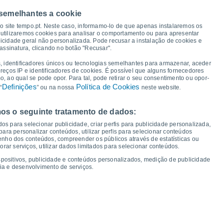
36°
 semelhantes a cookie
35°
34°
34°
33°
33°
33°
32°
so site tempo.pt. Neste caso, informamo-lo de que apenas instalaremos os
utilizaremos cookies para analisar o comportamento ou para apresentar
icidade geral não personalizada. Pode recusar a instalação de cookies e
assinatura, clicando no botão "Recusar".
20°
19°
19°
18°
18°
, identificadores únicos ou tecnologias semelhantes para armazenar, aceder
18°
18°
17°
ereços IP e identificadores de cookies. É possível que alguns fornecedores
 ao qual se pode opor. Para tal, pode retirar o seu consentimento ou opor-
Definições
Política de Cookies
“
” ou na nossa
neste website.
os o seguinte tratamento de dados:
ui
13
Sex
14
Sáb
15
Dom
16
Seg
17
Ter
18
Qua
19
Qui
20
os para selecionar publicidade, criar perfis para publicidade personalizada,
mperatura Mínima
Ponto de orvalho
s para personalizar conteúdos, utilizar perfis para selecionar conteúdos
ho dos conteúdos, compreender os públicos através de estatísticas ou
ar serviços, utilizar dados limitados para selecionar conteúdos.
spositivos, publicidade e conteúdos personalizados, medição de publicidade
ia e desenvolvimento de serviços.
dade para os próximos 14 dias
100
75
17
1017