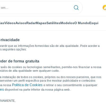
ias
Vídeos
Avisos
Radar
Mapas
Satélites
Modelos
O Mundo
Esqui
privacidade
arantir que as informações fornecidas são de alta qualidade. Pode aceder a
as seguintes opções:
eder de forma gratuita
Gráficos de tempo
ravés de cookies ou tecnologias semelhantes, permite-nos financiar a nossa
teúdos de alta qualidade sem qualquer custo.
a Sergievskaya
 a instalação de todos os cookies, próprios ou dos nossos parceiros, que nos
nvolver um perfil específico para lhe mostrar publicidade e conteúdos
Política de Cookies
 na nossa
e retirar o seu consentimento a qualquer
ies
disponível na parte inferior da nossa página web.
IVAMENTE,
a e ponto de orvalho para os próximos 14 dias