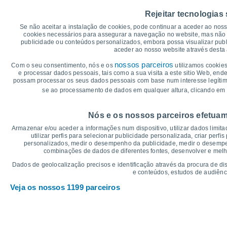
40
35°
Rejeitar tecnologias
35
34°
33°
32°
32°
30°
Se não aceitar a instalação de cookies, pode continuar a aceder ao nos
30
cookies necessários para assegurar a navegação no website, mas não 
publicidade ou conteúdos personalizados, embora possa visualizar publ
25
23°
21°
21°
aceder ao nosso website através desta 
21°
21°
21°
20
nossos parceiros
Com o seu consentimento, nós e os
utilizamos cookies
15
e processar dados pessoais, tais como a sua visita a este sitio Web, end
possam processar os seus dados pessoais com base num interesse legítimo,
10
se ao processamento de dados em qualquer altura, clicando em 
5
°C
Nós e os nossos parceiros efetuam
Sáb
8
Dom
9
Seg
10
Ter
11
Qua
12
Qui
13
S
Armazenar e/ou aceder a informações num dispositivo, utilizar dados limitad
Temperatura Máxima
Te
utilizar perfis para selecionar publicidade personalizada, criar perfi
personalizados, medir o desempenho da publicidade, medir o desempen
combinações de dados de diferentes fontes, desenvolver e melhor
Gráficos de Precipitação – Névoa
Dados de geolocalização precisos e identificação através da procura de di
e conteúdos, estudos de audiênc
Chuva, neve e nebulosi
Veja os nossos 1199 parceiros
5
10
1013