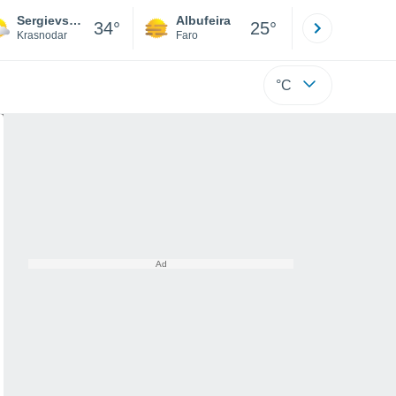
Sergievskaya
Albufeira
Lisboa
34°
25°
Krasnodar
Faro
Lisboa
°C