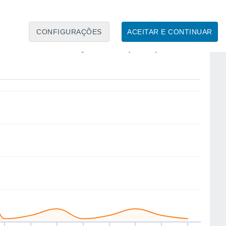
CONFIGURAÇÕES
ACEITAR E CONTINUAR
N
N
NE
NE
NW
E
W
SW
ex
14
Sáb
15
Dom
16
Seg
17
Ter
18
Qua
19
Qui
20
Sex
21
to
Velocidade média do vento