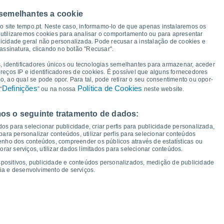
36°
35°
 semelhantes a cookie
34°
33°
32°
so site tempo.pt. Neste caso, informamo-lo de que apenas instalaremos os
30°
28°
28°
utilizaremos cookies para analisar o comportamento ou para apresentar
icidade geral não personalizada. Pode recusar a instalação de cookies e
23°
21°
assinatura, clicando no botão "Recusar".
19°
18°
17°
17°
, identificadores únicos ou tecnologias semelhantes para armazenar, aceder
15°
15°
ereços IP e identificadores de cookies. É possível que alguns fornecedores
 ao qual se pode opor. Para tal, pode retirar o seu consentimento ou opor-
Definições
Política de Cookies
“
” ou na nossa
neste website.
os o seguinte tratamento de dados:
ex
14
Sáb
15
Dom
16
Seg
17
Ter
18
Qua
19
Qui
20
Sex
21
os para selecionar publicidade, criar perfis para publicidade personalizada,
mperatura Mínima
Ponto de orvalho
s para personalizar conteúdos, utilizar perfis para selecionar conteúdos
ho dos conteúdos, compreender os públicos através de estatísticas ou
ar serviços, utilizar dados limitados para selecionar conteúdos.
spositivos, publicidade e conteúdos personalizados, medição de publicidade
ia e desenvolvimento de serviços.
dade para os próximos 14 dias
100
16
1015
75