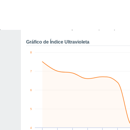
0
km/h
E
S
SE
NE
NW
N
Sáb
8
Dom
9
Seg
10
Ter
11
Qua
12
Qui
13
S
Rajadas máximas do ven
Gráfico de Índice Ultravioleta
8
7
6
5
4