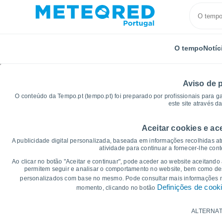
O tempo
Notíc
Aviso de 
O conteúdo da Tempo.pt (tempo.pt) foi preparado por profissionais para g
este site através d
Aceitar cookies e ac
Início
Rússia
Krai de Krasnodar
Sergievskaya
A publicidade digital personalizada, baseada em informações recolhidas at
atividade para continuar a fornecer-lhe con
Gráficos do tempo par
Ao clicar no botão "Aceitar e continuar", pode aceder ao website aceitando
permitem seguir e analisar o comportamento no website, bem como dese
personalizados com base no mesmo. Pode consultar mais informações
14 dias
7 dias
Definições de cook
momento, clicando no botão
Gráficos da Temperatura
ALTERNAT
Temperatura Máxima, temperatura mínim