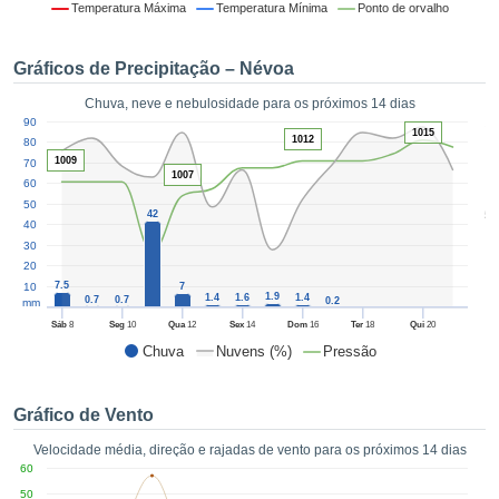
da em
Temperatura Máxima
Temperatura Mínima
Ponto de orvalho
 recolhidas
 cookies ou
Gráficos de Precipitação – Névoa
logias
s, permite-
Chuva, neve e nebulosidade para os próximos 14 dias
iar a nossa
1
90
de para
1015
ACEITAR
1012
80
a fornecer-
1009
E
70
dos de alta
1007
60
CONTINUAR
ade sem
50
5
42
r custo.
40
CONFIGURAÇÕES
30
 no botão
20
continuar",
7.5
10
7
eder ao
1.9
1.4
1.6
1.4
0.7
0.7
0.2
mm
ceitando a
Sáb
8
Seg
10
Qua
12
Sex
14
Dom
16
Ter
18
Qui
20
de todos os
Chuva
Nuvens (%)
Pressão
róprios ou
 parceiros,
permitem
Gráfico de Vento
analisar o
mento no
Velocidade média, direção e rajadas de vento para os próximos 14 dias
 bem como
60
r um perfil
50