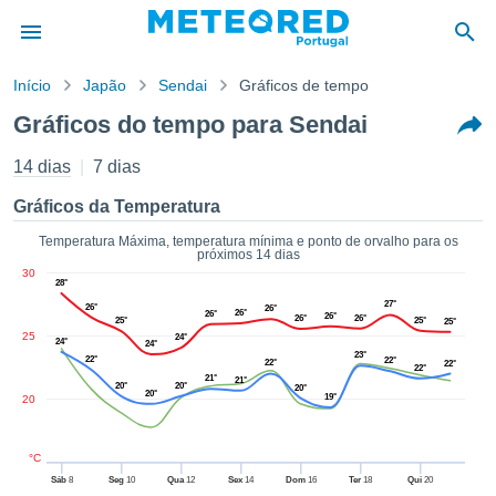
Início
Japão
Sendai
Gráficos de tempo
o de
Gráficos do tempo para Sendai
cidade
eúdo da
14 dias
7 dias
empo.pt) foi
ado por
Gráficos da Temperatura
nais para
r que as
Temperatura Máxima, temperatura mínima e ponto de orvalho para os
próximos 14 dias
 fornecidas
30
 qualidade.
28°
er a este
27°
26°
26°
26°
26°
26°
26°
26°
avés das
25°
25°
25°
25
24°
s opções:
24°
24°
23°
22°
22°
22°
22°
22°
21°
21°
cookies e
20°
20°
20°
20°
19°
20
de forma
uita
ade digital
°C
lizada,
Sáb
8
Seg
10
Qua
12
Sex
14
Dom
16
Ter
18
Qui
20