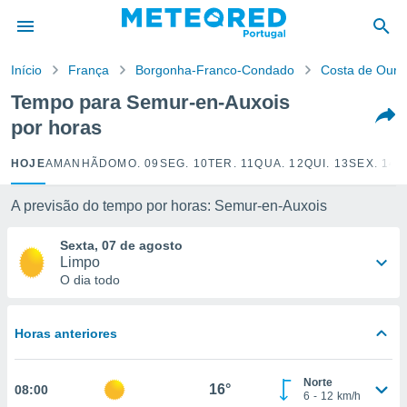
de
Início
França
Borgonha-Franco-Condado
Costa de Ouro
 da
empo.pt) foi
Tempo para Semur-en-Auxois
or
por horas
is para
e as
 fornecidas
HOJE
AMANHÃ
DOMO. 09
SEG. 10
TER. 11
QUA. 12
QUI. 13
SEX. 14
S
 qualidade.
r a este
A previsão do tempo por horas: Semur-en-Auxois
s das
opções:
Sexta, 07 de agosto
Limpo
ookies e
O dia todo
 forma
e digital
Horas anteriores
da,
m
 recolhidas
Norte
16°
08:00
cookies ou
6
-
12
km/h