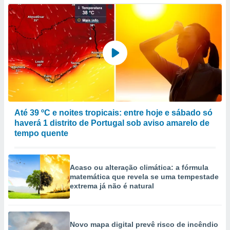
selecionar
a, criar
personalizar
tilizar
selecionar
dos, medir
nho da
, medir o
o dos
Até 39 ºC e noites tropicais: entre hoje e sábado só
haverá 1 distrito de Portugal sob aviso amarelo de
r os
tempo quente
ravés de
s ou
s de dados
es fontes,
Acaso ou alteração climática: a fórmula
 e melhorar
matemática que revela se uma tempestade
ilizar dados
extrema já não é natural
ara
conteúdos.
Novo mapa digital prevê risco de incêndio
ção