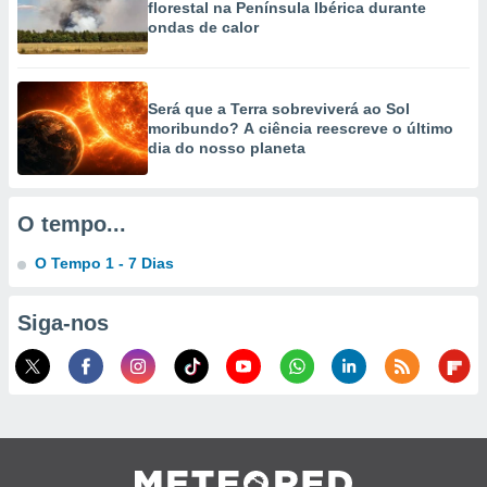
florestal na Península Ibérica durante
ondas de calor
ão através
de
,
 e
Será que a Terra sobreviverá ao Sol
moribundo? A ciência reescreve o último
dos,
dia do nosso planeta
publicidade
s, estudos
a e
O tempo...
mento de
O Tempo 1 - 7 Dias
ossos 1199
eiros
Siga-nos