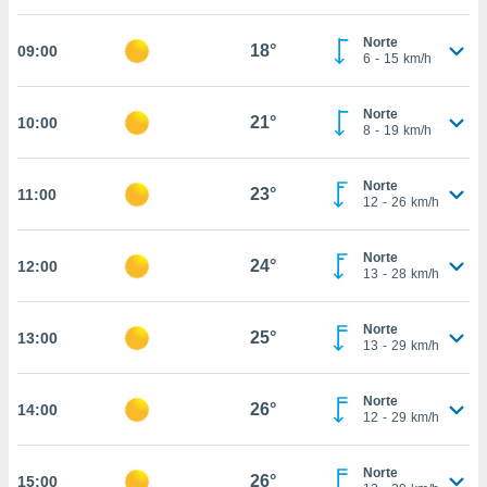
, permite-
Norte
ar a nossa
18°
09:00
6
-
15
km/h
ara
ACEITAR
 fornecer-
E
os de alta
Norte
CONTINUAR
21°
10:00
sem
8
-
19
km/h
sto.
CONFIGURAÇÕES
o botão
Norte
23°
11:00
12
-
26
km/h
ontinuar",
r ao
itando a
Norte
24°
12:00
de todos os
13
-
28
km/h
óprios ou
parceiros,
rmitem
Norte
25°
13:00
13
-
29
km/h
lisar o
nto no
em como
Norte
26°
14:00
 um perfil
12
-
29
km/h
para lhe
licidade e
Norte
26°
15:00