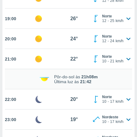
12
-
28
km/h
osso site
este caso,
lo de que
Norte
26°
19:00
talaremos
12
-
25
km/h
s para
Norte
a navegação
24°
20:00
12
-
24
km/h
, mas não
s cookies
ar o
Norte
22°
21:00
nto ou
10
-
21
km/h
ntar
 ou
Pôr-do-sol às
21h08m
Última luz às
21:42
dos,
ssa
ublicidade
Norte
20°
22:00
10
-
17
km/h
ada. Pode
nstalação de
Nordeste
ceder ao
19°
23:00
10
-
17
km/h
ite através
atura,
 botão