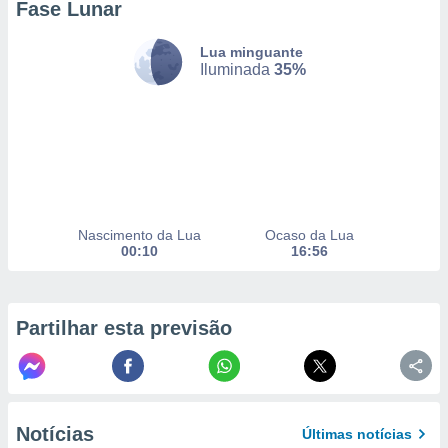
Fase Lunar
to ou opor-
essamento
Lua minguante
m qualquer
Iluminada
35%
ando em “
 ou na
 Cookies
te.
 nossos
s o
Nascimento da Lua
Ocaso da Lua
00:10
16:56
o de
e/ou aceder
Partilhar esta previsão
ões num
utilizar
ados para
publicidade,
 para
Notícias
Últimas notícias
a, utilizar