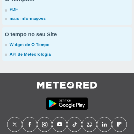
PDF
mais informações
O tempo no seu Site
Widget de O Tempo
API de Meteorologia