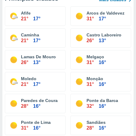
Afife
Arcos de Valdevez
21°
17°
31°
17°
Caminha
Castro Laboreiro
21°
17°
26°
13°
Lamas De Mouro
Melgaço
26°
13°
31°
16°
Moledo
Monção
21°
17°
31°
16°
Paredes de Coura
Ponte da Barca
28°
16°
32°
16°
Ponte de Lima
Sandiães
31°
16°
28°
16°