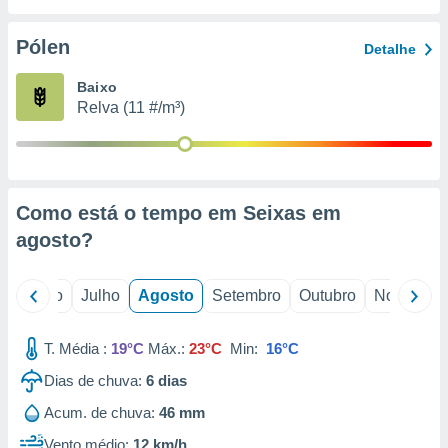
conteúdos.
Pólen
Detalhe
ção
Baixo
ão através
Relva (11 #/m³)
de
,
 e
dos,
publicidade
Como está o tempo em Seixas em
s, estudos
agosto
?
a e
mento de
o
Junho
Julho
Agosto
Setembro
Outubro
Novembro
ossos 1199
eiros
T. Média :
19°C
Máx.:
23°C
Min:
16°C
Dias de chuva:
6
dias
Acum. de chuva:
46 mm
Vento médio:
12 km/h