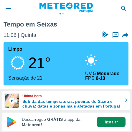
Tempo em Seixas
de
11:06
Quinta
...
 da
empo.pt) foi
Limpo
or
21°
is para
e as
 fornecidas
UV
5 Moderado
 qualidade.
Sensação de 21°
FPS
6-10
r a este
s das
opções:
Última hora
Subida das temperaturas, poeiras do Saara e
ookies e
chuva: datas e zonas mais afetadas em Portugal
 forma
Descarregue
GRÁTIS
a app da
Instalar
e digital
Meteored!
da,