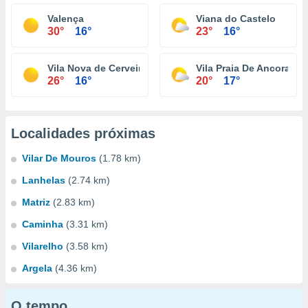
Valença
Viana do Castelo
30°
16°
23°
16°
Vila Nova de Cerveira
Vila Praia De Ancora
26°
16°
20°
17°
Localidades próximas
Vilar De Mouros
(1.78 km)
Lanhelas
(2.74 km)
Matriz
(2.83 km)
Caminha
(3.31 km)
Vilarelho
(3.58 km)
Argela
(4.36 km)
O tempo...