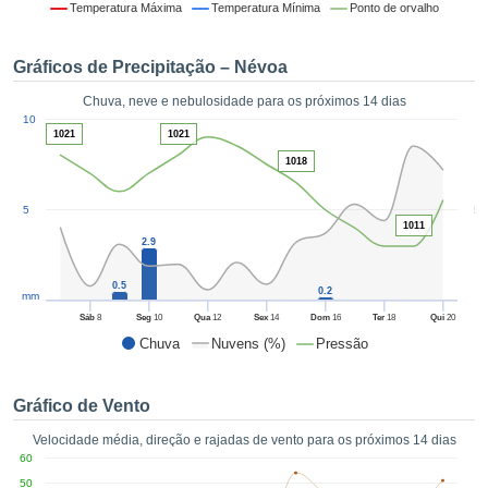
da em
Temperatura Máxima
Temperatura Mínima
Ponto de orvalho
 recolhidas
 cookies ou
Gráficos de Precipitação – Névoa
logias
s, permite-
Chuva, neve e nebulosidade para os próximos 14 dias
iar a nossa
1
10
de para
1021
1021
ACEITAR
a fornecer-
E
1018
dos de alta
CONTINUAR
ade sem
5
5
r custo.
1011
CONFIGURAÇÕES
2.9
 no botão
continuar",
eder ao
0.5
0.2
mm
ceitando a
Sáb
8
Seg
10
Qua
12
Sex
14
Dom
16
Ter
18
Qui
20
de todos os
Chuva
Nuvens (%)
Pressão
róprios ou
 parceiros,
permitem
Gráfico de Vento
analisar o
mento no
Velocidade média, direção e rajadas de vento para os próximos 14 dias
 bem como
60
r um perfil
50