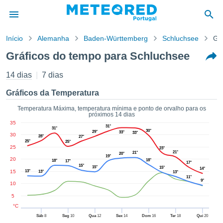
Início
Alemanha
Baden-Württemberg
Schluchsee
Gr
o de
Gráficos do tempo para Schluchsee
cidade
eúdo da
14 dias
7 dias
empo.pt) foi
ado por
Gráficos da Temperatura
nais para
r que as
Temperatura Máxima, temperatura mínima e ponto de orvalho para os
próximos 14 dias
 fornecidas
35
 qualidade.
31°
31°
30°
29°
33°
33°
30
er a este
28°
27°
25°
25°
avés das
25
23°
21°
21°
s opções:
20°
19°
20
18°
18°
17°
17°
15°
15°
15°
14°
15
13°
13°
13°
cookies e
11°
9°
de forma
10
uita
5
ade digital
°C
lizada,
Sáb
8
Seg
10
Qua
12
Sex
14
Dom
16
Ter
18
Qui
20