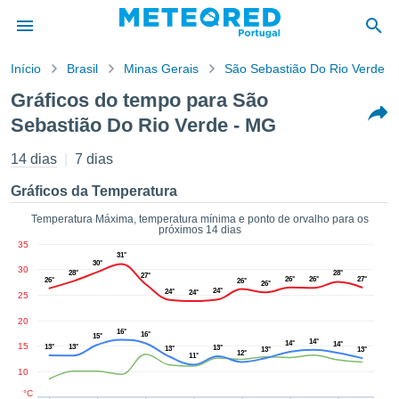
Início
Brasil
Minas Gerais
São Sebastião Do Rio Verde
o de
Gráficos do tempo para São
cidade
Sebastião Do Rio Verde - MG
eúdo da
empo.pt) foi
14 dias
7 dias
ado por
nais para
Gráficos da Temperatura
r que as
 fornecidas
Temperatura Máxima, temperatura mínima e ponto de orvalho para os
 qualidade.
próximos 14 dias
er a este
35
31°
avés das
30°
30
28°
28°
s opções:
27°
26°
26°
27°
26°
26°
26°
24°
24°
24°
25
cookies e
20
de forma
16°
16°
15°
14°
uita
14°
14°
15
13°
13°
13°
13°
13°
13°
12°
11°
ade digital
10
lizada,
°C