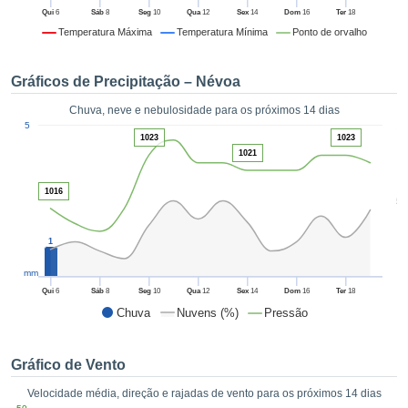
da em
Qui
6
Sáb
8
Seg
10
Qua
12
Sex
14
Dom
16
Ter
18
 recolhidas
Temperatura Máxima
Temperatura Mínima
Ponto de orvalho
 cookies ou
logias
s, permite-
Gráficos de Precipitação – Névoa
iar a nossa
de para
Chuva, neve e nebulosidade para os próximos 14 dias
ACEITAR
1
a fornecer-
5
E
1023
1023
dos de alta
CONTINUAR
1021
ade sem
r custo.
1016
CONFIGURAÇÕES
5
 no botão
continuar",
eder ao
1
ceitando a
mm
de todos os
róprios ou
Qui
6
Sáb
8
Seg
10
Qua
12
Sex
14
Dom
16
Ter
18
 parceiros,
Chuva
Nuvens (%)
Pressão
permitem
analisar o
mento no
Gráfico de Vento
 bem como
Velocidade média, direção e rajadas de vento para os próximos 14 dias
r um perfil