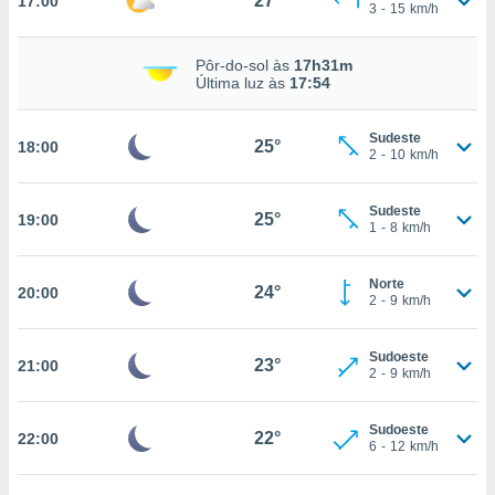
27°
17:00
osso site
3
-
15
km/h
este caso,
lo de que
Pôr-do-sol às
17h31m
talaremos
Última luz às
17:54
s para
a navegação
Sudeste
25°
18:00
, mas não
2
-
10
km/h
s cookies
ar o
Sudeste
nto ou
25°
19:00
1
-
8
km/h
ntar
 ou
Norte
24°
20:00
dos,
2
-
9
km/h
ssa
ublicidade
Sudoeste
23°
21:00
2
-
9
km/h
ada. Pode
nstalação de
ceder ao
Sudoeste
22°
22:00
6
-
12
km/h
ite através
atura,
 botão