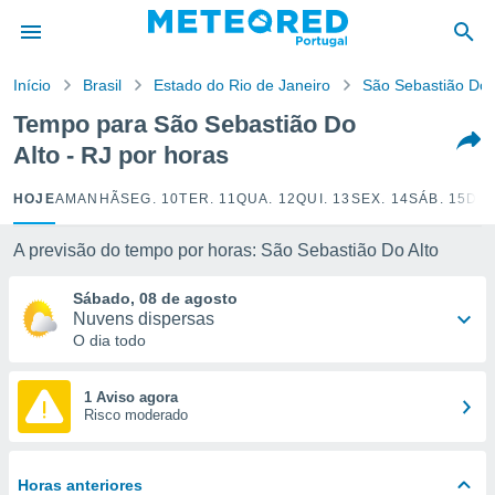
de
Início
Brasil
Estado do Rio de Janeiro
São Sebastião Do 
 da
empo.pt) foi
Tempo para São Sebastião Do
or
Alto - RJ por horas
is para
e as
 fornecidas
HOJE
AMANHÃ
SEG. 10
TER. 11
QUA. 12
QUI. 13
SEX. 14
SÁB. 15
DOM
 qualidade.
r a este
A previsão do tempo por horas: São Sebastião Do Alto
s das
opções:
Sábado, 08 de agosto
Nuvens dispersas
ookies e
O dia todo
 forma
e digital
1 Aviso agora
Risco moderado
da,
m
 recolhidas
cookies ou
Horas anteriores