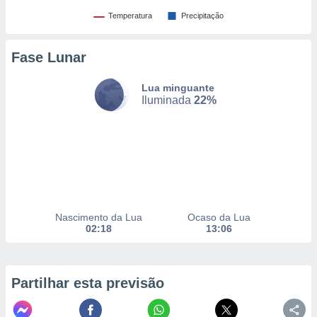
to ou opor-
Temperatura
Precipitação
essamento
m qualquer
ando em “
Fase Lunar
 ou na
Lua minguante
 Cookies
Iluminada
22%
te.
 nossos
s o
o de
Nascimento da Lua
Ocaso da Lua
e/ou aceder
02:18
13:06
ões num
utilizar
ados para
publicidade,
Partilhar esta previsão
 para
a, utilizar