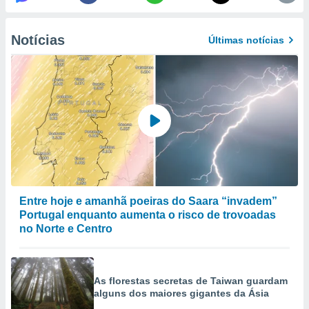
selecionar
a, criar
Notícias
Últimas notícias
personalizar
tilizar
selecionar
dos, medir
nho da
, medir o
o dos
r os
ravés de
s ou
Entre hoje e amanhã poeiras do Saara “invadem”
s de dados
Portugal enquanto aumenta o risco de trovoadas
es fontes,
no Norte e Centro
 e melhorar
ilizar dados
ara
conteúdos.
As florestas secretas de Taiwan guardam
alguns dos maiores gigantes da Ásia
ção