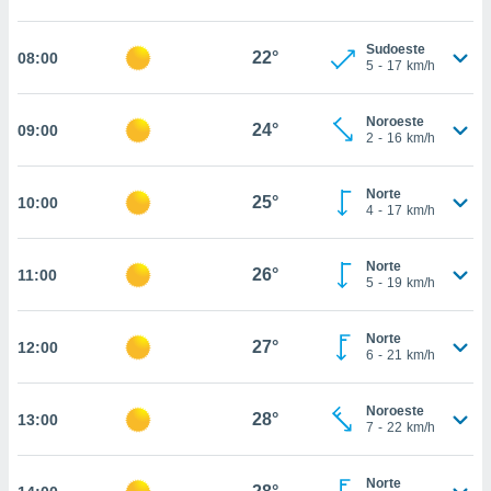
, permite-
ar a nossa
Sudoeste
22°
08:00
5
-
17
km/h
ara
ACEITAR
 fornecer-
E
os de alta
CONTINUAR
Noroeste
24°
09:00
sem
2
-
16
km/h
sto.
CONFIGURAÇÕES
o botão
Norte
25°
10:00
ontinuar",
4
-
17
km/h
r ao
itando a
Norte
de todos os
26°
11:00
5
-
19
km/h
óprios ou
parceiros,
rmitem
Norte
27°
12:00
lisar o
6
-
21
km/h
nto no
em como
Noroeste
 um perfil
28°
13:00
7
-
22
km/h
para lhe
licidade e
Norte