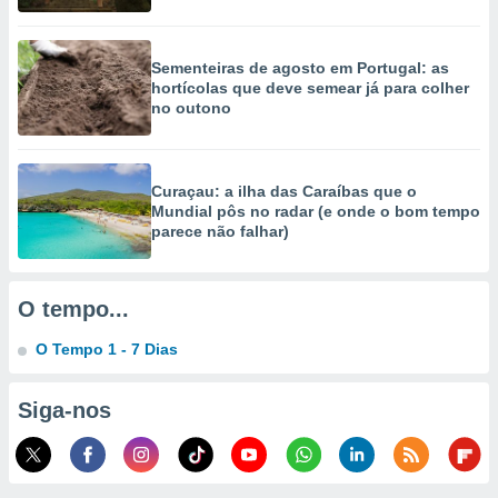
ão através
de
Sementeiras de agosto em Portugal: as
,
hortícolas que deve semear já para colher
 e
no outono
dos,
publicidade
s, estudos
Curaçau: a ilha das Caraíbas que o
a e
Mundial pôs no radar (e onde o bom tempo
mento de
parece não falhar)
ossos 1199
eiros
O tempo...
O Tempo 1 - 7 Dias
Siga-nos