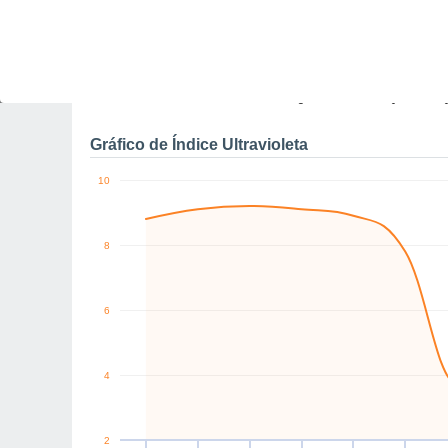
10
SW
E
E
E
E
E
km/h
Sex
7
Sáb
8
Dom
9
Seg
10
Ter
11
Qua
12
Q
Rajadas máximas do ven
Gráfico de Índice Ultravioleta
10
8
6
4
2