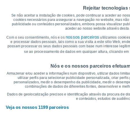
40
35°
34°
Rejeitar tecnologias
34°
35
33°
30°
Se não aceitar a instalação de cookies, pode continuar a aceder ao nos
30
27°
cookies necessários para assegurar a navegação no website, mas não 
25
publicidade ou conteúdos personalizados, embora possa visualizar publ
20°
20°
19°
19°
aceder ao nosso website através desta 
20
17°
16°
15
nossos parceiros
Com o seu consentimento, nós e os
utilizamos cookies
e processar dados pessoais, tais como a sua visita a este sitio Web, end
10
possam processar os seus dados pessoais com base num interesse legítimo,
5
se ao processamento de dados em qualquer altura, clicando em 
0
°C
Nós e os nossos parceiros efetuam
Sex
7
Sáb
8
Dom
9
Seg
10
Ter
11
Qua
12
Q
Armazenar e/ou aceder a informações num dispositivo, utilizar dados limitad
Temperatura Máxima
Te
utilizar perfis para selecionar publicidade personalizada, criar perfi
personalizados, medir o desempenho da publicidade, medir o desempen
combinações de dados de diferentes fontes, desenvolver e melhor
Gráficos de Precipitação – Névoa
Dados de geolocalização precisos e identificação através da procura de di
e conteúdos, estudos de audiênc
Chuva, neve e nebulosi
Veja os nossos 1199 parceiros
5
1021
10