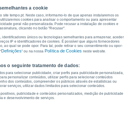
 semelhantes a cookie
34°
34°
33°
33°
32°
32°
30°
29°
so site tempo.pt. Neste caso, informamo-lo de que apenas instalaremos os
utilizaremos cookies para analisar o comportamento ou para apresentar
icidade geral não personalizada. Pode recusar a instalação de cookies e
19°
assinatura, clicando no botão "Recusar".
18°
18°
18°
18°
18°
16°
15°
, identificadores únicos ou tecnologias semelhantes para armazenar, aceder
ereços IP e identificadores de cookies. É possível que alguns fornecedores
 ao qual se pode opor. Para tal, pode retirar o seu consentimento ou opor-
Definições
Política de Cookies
“
” ou na nossa
neste website.
os o seguinte tratamento de dados:
ui
13
Sex
14
Sáb
15
Dom
16
Seg
17
Ter
18
Qua
19
Qui
20
os para selecionar publicidade, criar perfis para publicidade personalizada,
mperatura Mínima
Ponto de orvalho
s para personalizar conteúdos, utilizar perfis para selecionar conteúdos
ho dos conteúdos, compreender os públicos através de estatísticas ou
ar serviços, utilizar dados limitados para selecionar conteúdos.
spositivos, publicidade e conteúdos personalizados, medição de publicidade
ia e desenvolvimento de serviços.
dade para os próximos 14 dias
100
19
75
1018