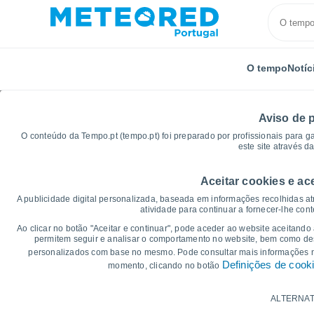
O tempo
Notíc
Aviso de 
O conteúdo da Tempo.pt (tempo.pt) foi preparado por profissionais para g
este site através d
Aceitar cookies e ac
Início
Brasil
Minas Gerais
São Noberto
Grá
A publicidade digital personalizada, baseada em informações recolhidas at
atividade para continuar a fornecer-lhe con
Gráficos do tempo par
Ao clicar no botão "Aceitar e continuar", pode aceder ao website aceitando
permitem seguir e analisar o comportamento no website, bem como dese
personalizados com base no mesmo. Pode consultar mais informações
14 dias
7 dias
Definições de cook
momento, clicando no botão
Gráficos da Temperatura
ALTERNAT
Temperatura Máxima, temperatura mínim