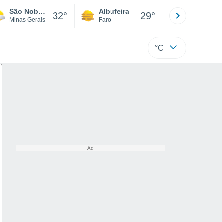
São Noberto
Albufeira
Lisboa
32°
29°
Minas Gerais
Faro
Lisboa
°C