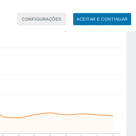
10
CONFIGURAÇÕES
ACEITAR E CONTINUAR
E
E
NE
E
E
E
E
E
ui
13
Sex
14
Sáb
15
Dom
16
Seg
17
Ter
18
Qua
19
Qui
20
to
Velocidade média do vento