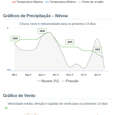
da em
Temperatura Máxima
Temperatura Mínima
Ponto de orvalho
 recolhidas
 cookies ou
Gráficos de Precipitação – Névoa
logias
s, permite-
Chuva, neve e nebulosidade para os próximos 14 dias
iar a nossa
1
5
de para
1018
ACEITAR
a fornecer-
E
1016
dos de alta
1015
CONTINUAR
ade sem
5
r custo.
1013
CONFIGURAÇÕES
 no botão
continuar",
eder ao
mm
ceitando a
Sáb
8
Seg
10
Qua
12
Sex
14
Dom
16
Ter
18
Qui
20
de todos os
Nuvens (%)
Pressão
róprios ou
 parceiros,
permitem
Gráfico de Vento
analisar o
mento no
Velocidade média, direção e rajadas de vento para os próximos 14 dias
 bem como
40
r um perfil