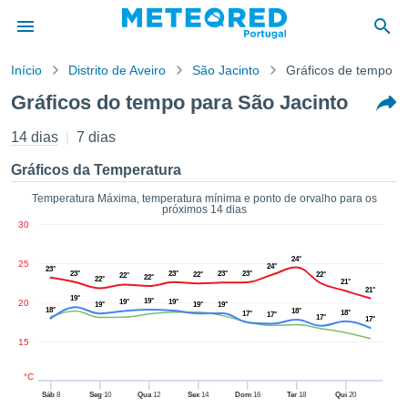
Início
Distrito de Aveiro
São Jacinto
Gráficos de tempo
o de
Gráficos do tempo para São Jacinto
cidade
eúdo da
14 dias
7 dias
empo.pt) foi
ado por
Gráficos da Temperatura
nais para
r que as
Temperatura Máxima, temperatura mínima e ponto de orvalho para os
próximos 14 dias
 fornecidas
30
 qualidade.
er a este
24°
25
avés das
24°
23°
23°
23°
23°
23°
22°
22°
22°
22°
22°
s opções:
21°
21°
19°
19°
20
19°
19°
19°
19°
19°
18°
18°
18°
17°
17°
cookies e
17°
17°
de forma
15
uita
ade digital
°C
lizada,
Sáb
8
Seg
10
Qua
12
Sex
14
Dom
16
Ter
18
Qui
20