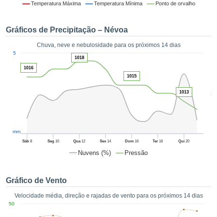
da em
Temperatura Máxima
Temperatura Mínima
Ponto de orvalho
 recolhidas
 cookies ou
Gráficos de Precipitação – Névoa
logias
s, permite-
Chuva, neve e nebulosidade para os próximos 14 dias
iar a nossa
1
5
de para
1018
ACEITAR
a fornecer-
1016
E
dos de alta
1015
CONTINUAR
ade sem
1013
5
r custo.
CONFIGURAÇÕES
 no botão
continuar",
eder ao
mm
ceitando a
Sáb
8
Seg
10
Qua
12
Sex
14
Dom
16
Ter
18
Qui
20
de todos os
Nuvens (%)
Pressão
róprios ou
 parceiros,
permitem
Gráfico de Vento
analisar o
mento no
Velocidade média, direção e rajadas de vento para os próximos 14 dias
 bem como
50
r um perfil