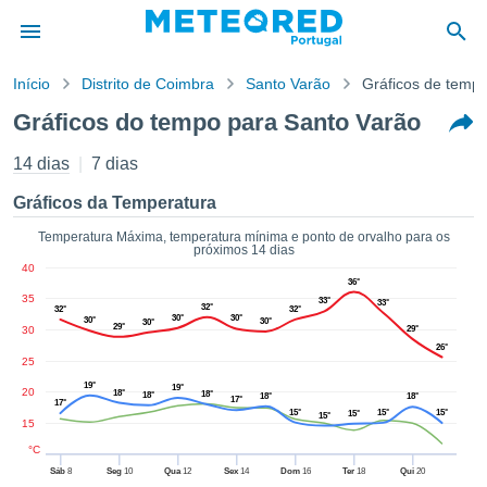
Início
Distrito de Coimbra
Santo Varão
Gráficos de temp
o de
Gráficos do tempo para Santo Varão
cidade
eúdo da
14 dias
7 dias
empo.pt) foi
ado por
Gráficos da Temperatura
nais para
r que as
Temperatura Máxima, temperatura mínima e ponto de orvalho para os
próximos 14 dias
 fornecidas
40
 qualidade.
36°
er a este
35
33°
33°
32°
32°
32°
avés das
30°
30°
30°
30°
30°
29°
30
29°
s opções:
26°
25
cookies e
19°
19°
20
18°
18°
18°
18°
18°
de forma
17°
17°
15°
15°
15°
15°
15°
uita
15
ade digital
°C
lizada,
Sáb
8
Seg
10
Qua
12
Sex
14
Dom
16
Ter
18
Qui
20