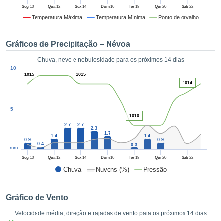
da em
Seg
10
Qua
12
Sex
14
Dom
16
Ter
18
Qui
20
Sáb
22
 recolhidas
Temperatura Máxima
Temperatura Mínima
Ponto de orvalho
 cookies ou
logias
s, permite-
Gráficos de Precipitação – Névoa
iar a nossa
de para
Chuva, neve e nebulosidade para os próximos 14 dias
ACEITAR
1
a fornecer-
10
E
1015
1015
dos de alta
CONTINUAR
1014
ade sem
r custo.
CONFIGURAÇÕES
5
5
 no botão
1010
continuar",
2.7
2.7
2.3
eder ao
1.7
1.4
1.4
ceitando a
0.9
0.9
0.4
0.3
mm
de todos os
róprios ou
Seg
10
Qua
12
Sex
14
Dom
16
Ter
18
Qui
20
Sáb
22
 parceiros,
Chuva
Nuvens (%)
Pressão
permitem
analisar o
mento no
Gráfico de Vento
 bem como
Velocidade média, direção e rajadas de vento para os próximos 14 dias
r um perfil