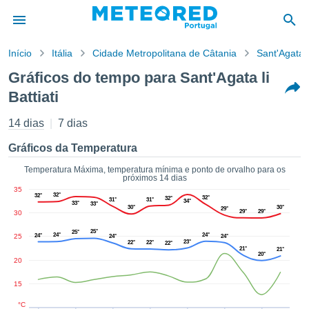
Início
Itália
Cidade Metropolitana de Câtania
Sant'Agata li
o de
Gráficos do tempo para Sant'Agata li
cidade
Battiati
eúdo da
empo.pt) foi
14 dias
7 dias
ado por
nais para
Gráficos da Temperatura
r que as
 fornecidas
Temperatura Máxima, temperatura mínima e ponto de orvalho para os
 qualidade.
próximos 14 dias
er a este
35
32°
32°
32°
32°
avés das
31°
31°
34°
33°
33°
30°
30°
29°
29°
29°
30
s opções:
25°
25°
24°
24°
25
24°
24°
24°
cookies e
23°
22°
22°
22°
21°
21°
de forma
20°
20
uita
15
ade digital
lizada,
°C