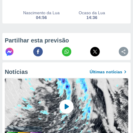
to ou opor-
essamento
Nascimento da Lua
Ocaso da Lua
m qualquer
04:56
14:36
ando em “
 ou na
 Cookies
Partilhar esta previsão
te.
 nossos
s o
Notícias
Últimas notícias
o de
e/ou aceder
ões num
utilizar
ados para
publicidade,
 para
a, utilizar