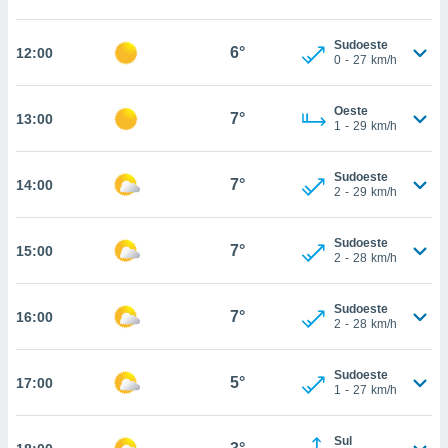
, permite-
ar a nossa
Sudoeste
6°
12:00
0
-
27
km/h
ara
ACEITAR
 fornecer-
E
os de alta
CONTINUAR
Oeste
7°
13:00
sem
1
-
29
km/h
sto.
CONFIGURAÇÕES
o botão
Sudoeste
7°
14:00
ontinuar",
2
-
29
km/h
r ao
itando a
Sudoeste
de todos os
7°
15:00
2
-
28
km/h
óprios ou
parceiros,
rmitem
Sudoeste
7°
16:00
lisar o
2
-
28
km/h
nto no
em como
Sudoeste
 um perfil
5°
17:00
1
-
27
km/h
para lhe
licidade e
Sul