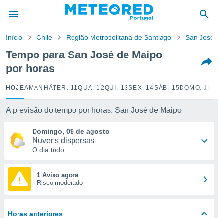
de
Início
Chile
Região Metropolitana de Santiago
San José 
 da
empo.pt) foi
Tempo para San José de Maipo
or
por horas
is para
e as
 fornecidas
HOJE
AMANHÃ
TER. 11
QUA. 12
QUI. 13
SEX. 14
SÁB. 15
DOMO. 16
S
 qualidade.
r a este
A previsão do tempo por horas: San José de Maipo
s das
opções:
Domingo, 09 de agosto
Nuvens dispersas
ookies e
O dia todo
 forma
e digital
1 Aviso agora
Risco moderado
da,
m
 recolhidas
cookies ou
Horas anteriores