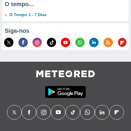
O tempo...
ão através
O Tempo 1 - 7 Dias
de
,
 e
Siga-nos
dos,
publicidade
s, estudos
a e
mento de
ossos 1199
eiros