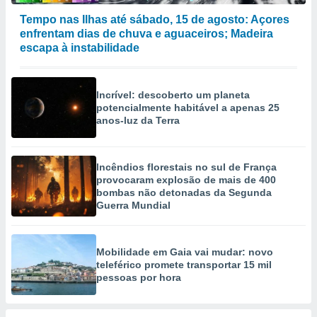
selecionar
Tempo nas Ilhas até sábado, 15 de agosto: Açores
enfrentam dias de chuva e aguaceiros; Madeira
a, criar
escapa à instabilidade
personalizar
tilizar
selecionar
Incrível: descoberto um planeta
dos, medir
potencialmente habitável a apenas 25
nho da
anos-luz da Terra
, medir o
o dos
Incêndios florestais no sul de França
r os
provocaram explosão de mais de 400
ravés de
bombas não detonadas da Segunda
s ou
Guerra Mundial
s de dados
es fontes,
 e melhorar
ilizar dados
Mobilidade em Gaia vai mudar: novo
ara
teleférico promete transportar 15 mil
pessoas por hora
conteúdos.
ção