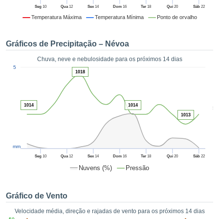
da em
Seg
10
Qua
12
Sex
14
Dom
16
Ter
18
Qui
20
Sáb
22
 recolhidas
Temperatura Máxima
Temperatura Mínima
Ponto de orvalho
 cookies ou
logias
s, permite-
Gráficos de Precipitação – Névoa
iar a nossa
de para
Chuva, neve e nebulosidade para os próximos 14 dias
ACEITAR
1
a fornecer-
5
E
1018
dos de alta
CONTINUAR
ade sem
r custo.
CONFIGURAÇÕES
1014
1014
5
 no botão
1013
continuar",
eder ao
ceitando a
mm
de todos os
róprios ou
Seg
10
Qua
12
Sex
14
Dom
16
Ter
18
Qui
20
Sáb
22
 parceiros,
Nuvens (%)
Pressão
permitem
analisar o
mento no
Gráfico de Vento
 bem como
Velocidade média, direção e rajadas de vento para os próximos 14 dias
r um perfil