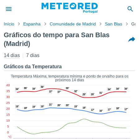
Início
Espanha
Comunidade de Madrid
San Blas
Grá
o de
Gráficos do tempo para San Blas
cidade
(Madrid)
eúdo da
empo.pt) foi
14 dias
7 dias
ado por
nais para
Gráficos da Temperatura
r que as
 fornecidas
Temperatura Máxima, temperatura mínima e ponto de orvalho para os
 qualidade.
próximos 14 dias
er a este
40
36°
35°
35°
34°
34°
34°
34°
34°
avés das
35
32°
37°
37°
31°
29°
29°
s opções:
30
25
21°
20°
20°
19°
19°
19°
19°
cookies e
18°
18°
20
18°
17°
17°
17°
16°
de forma
15
uita
10
5
ade digital
0
lizada,
°C