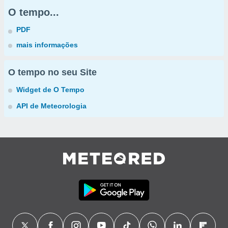
O tempo...
PDF
mais informações
O tempo no seu Site
Widget de O Tempo
API de Meteorologia