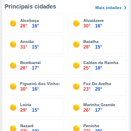
Principais cidades
Mais cidades
Alcobaça
Alvaiázere
26°
16°
30°
16°
Ansião
Batalha
31°
15°
28°
15°
Bombarral
Caldas da Rainha
26°
17°
25°
18°
Figueiró dos Vinhos
Foz Do Arelho
30°
16°
23°
20°
Leiria
Marinha Grande
29°
15°
26°
17°
Nazaré
Peniche