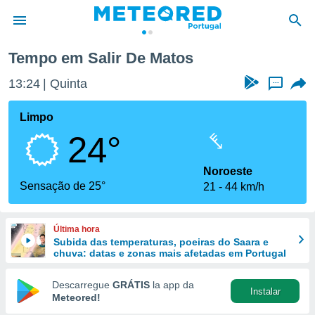
Tempo em Salir De Matos
de
13:24
Quinta
...
 da
empo.pt) foi
Limpo
or
24°
is para
e as
 fornecidas
Noroeste
 qualidade.
Sensação de 25°
21
44 km/h
r a este
s das
opções:
Última hora
Subida das temperaturas, poeiras do Saara e
ookies e
chuva: datas e zonas mais afetadas em Portugal
 forma
Descarregue
GRÁTIS
la app da
Instalar
e digital
Meteored!
da,