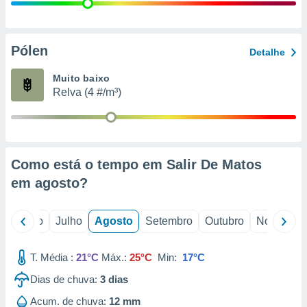
conteúdos.
ção
Pólen
Detalhe
ão através
de
Muito baixo
,
Relva (4 #/m³)
 e
dos,
publicidade
s, estudos
Como está o tempo em Salir De Matos
a e
mento de
em
agosto
?
ossos 1199
o
Junho
Julho
Agosto
Setembro
Outubro
Novembro
eiros
T. Média :
21°C
Máx.:
25°C
Min:
17°C
Dias de chuva:
3
dias
Acum. de chuva:
12 mm