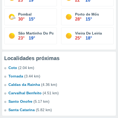
23°
19°
22°
20°
Pombal
Porto de Mós
30°
15°
28°
15°
São Martinho Do Porto
Vieira De Leiria
23°
19°
25°
18°
Localidades próximas
Coto
(2.04 km)
Tornada
(3.44 km)
Caldas da Rainha
(4.36 km)
Carvalhal Benfeito
(4.51 km)
Santo Onofre
(5.17 km)
Santa Catarina
(5.82 km)