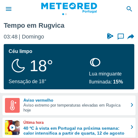
Tempo em Rugvica
de
03:48
Domingo
...
 da
empo.pt) foi
Céu limpo
or
18°
is para
e as
 fornecidas
Lua minguante
 qualidade.
Sensação de 18°
Iluminada:
15%
r a este
s das
opções:
Aviso vermelho
Aviso extremo por temperaturas elevadas em Rugvica
ookies e
hoje
 forma
Última hora
e digital
40 ºC à vista em Portugal na próxima semana:
calor intensifica a partir de quarta, 12 de agosto
da,