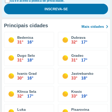
Eu li e aceito a política de privacidade.
Principais cidades
Mais cidades
Bedenica
Dubrava
31°
16°
32°
17°
Dugo Selo
Gradec
31°
18°
31°
17°
Ivanic Grad
Jastrebarsko
30°
16°
33°
18°
Klinca Sela
Krasic
32°
17°
33°
19°
Luka
Pisarovina