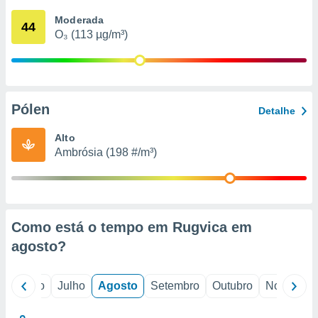
conteúdos.
Moderada
44
O₃ (113 µg/m³)
ção
ão através
de
,
 e
Pólen
Detalhe
dos,
Alto
publicidade
Ambrósia (198 #/m³)
s, estudos
a e
mento de
ossos 1199
Como está o tempo em Rugvica em
eiros
agosto
?
o
Junho
Julho
Agosto
Setembro
Outubro
Novembro