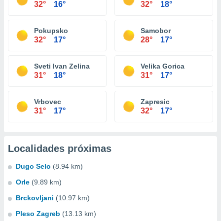
32°
16°
32°
18°
Pokupsko
Samobor
32°
17°
28°
17°
Sveti Ivan Zelina
Velika Gorica
31°
18°
31°
17°
Vrbovec
Zapresic
31°
17°
32°
17°
Localidades próximas
Dugo Selo
(8.94 km)
Orle
(9.89 km)
Brckovljani
(10.97 km)
Pleso Zagreb
(13.13 km)