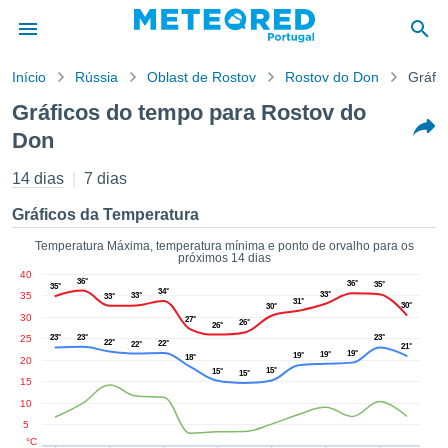
Início
Rússia
Oblast de Rostov
Rostov do Don
Gráfi
o de
Gráficos do tempo para Rostov do
cidade
Don
eúdo da
empo.pt) foi
14 dias
7 dias
ado por
nais para
Gráficos da Temperatura
r que as
 fornecidas
Temperatura Máxima, temperatura mínima e ponto de orvalho para os
 qualidade.
próximos 14 dias
er a este
40
36°
36°
35°
35°
avés das
34°
35
33°
33°
33°
31°
30°
30°
s opções:
30
27°
26°
26°
25
23°
23°
23°
22°
22°
22°
21°
cookies e
19°
19°
19°
18°
20
de forma
15°
15°
15°
15
uita
10
ade digital
5
lizada,
°C