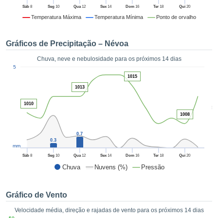
da em
Sáb
8
Seg
10
Qua
12
Sex
14
Dom
16
Ter
18
Qui
20
 recolhidas
Temperatura Máxima
Temperatura Mínima
Ponto de orvalho
 cookies ou
logias
s, permite-
Gráficos de Precipitação – Névoa
iar a nossa
de para
Chuva, neve e nebulosidade para os próximos 14 dias
ACEITAR
1
a fornecer-
5
E
dos de alta
1015
CONTINUAR
ade sem
1013
r custo.
CONFIGURAÇÕES
1010
5
 no botão
1008
continuar",
eder ao
0.7
ceitando a
0.3
mm
de todos os
róprios ou
Sáb
8
Seg
10
Qua
12
Sex
14
Dom
16
Ter
18
Qui
20
 parceiros,
Chuva
Nuvens (%)
Pressão
permitem
analisar o
mento no
Gráfico de Vento
 bem como
Velocidade média, direção e rajadas de vento para os próximos 14 dias
r um perfil