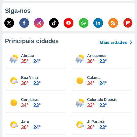
o qual se
Siga-nos
ara tal,
 o seu
to ou opor-
essamento
m qualquer
ando em “
Principais cidades
Mais cidades
 ou na
Abraão
Ariquemes
 Cookies
35°
24°
36°
23°
te.
 nossos
Boa Vista
Calama
36°
23°
34°
24°
s o
o de
Cerejeiras
Colorado D'oeste
34°
23°
33°
23°
e/ou aceder
ões num
Jaru
Ji-Paraná
utilizar
36°
24°
36°
23°
ados para
publicidade,