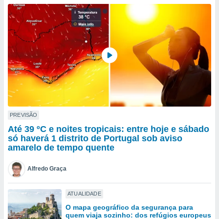
para lhe
licidade e
ados com
esmo. Pode
ais
s na nossa
 Cookies
e
u
nto a
omento,
 botão
de cookies
PREVISÃO
na parte
Até 39 ºC e noites tropicais: entre hoje e sábado
nossa
só haverá 1 distrito de Portugal sob aviso
.
amarelo de tempo quente
IVAMENTE,
Alfredo Graça
as
ATUALIDADE
tes a
O mapa geográfico da segurança para
quem viaja sozinho: dos refúgios europeus