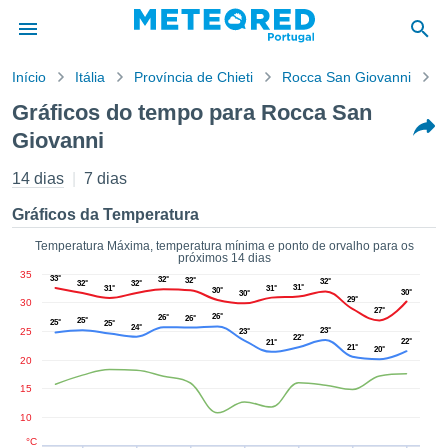
Início
Itália
Província de Chieti
Rocca San Giovanni
G
o de
Gráficos do tempo para Rocca San
cidade
Giovanni
eúdo da
empo.pt) foi
14 dias
7 dias
ado por
nais para
Gráficos da Temperatura
r que as
 fornecidas
Temperatura Máxima, temperatura mínima e ponto de orvalho para os
 qualidade.
próximos 14 dias
er a este
35
33°
32°
32°
32°
32°
32°
31°
31°
31°
avés das
30°
30°
30°
29°
30
s opções:
27°
26°
26°
26°
25°
25°
25°
24°
25
23°
23°
22°
22°
21°
cookies e
21°
20°
20
de forma
uita
15
ade digital
10
lizada,
°C