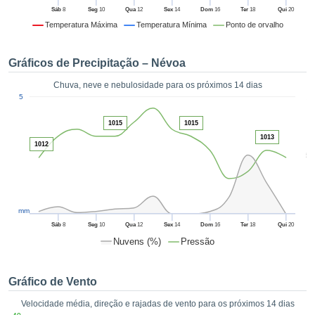
da em
Sáb
8
Seg
10
Qua
12
Sex
14
Dom
16
Ter
18
Qui
20
 recolhidas
Temperatura Máxima
Temperatura Mínima
Ponto de orvalho
 cookies ou
logias
s, permite-
Gráficos de Precipitação – Névoa
iar a nossa
de para
Chuva, neve e nebulosidade para os próximos 14 dias
ACEITAR
1
a fornecer-
5
E
dos de alta
CONTINUAR
ade sem
1015
1015
r custo.
1013
1012
CONFIGURAÇÕES
5
 no botão
continuar",
eder ao
ceitando a
mm
de todos os
róprios ou
Sáb
8
Seg
10
Qua
12
Sex
14
Dom
16
Ter
18
Qui
20
 parceiros,
Nuvens (%)
Pressão
permitem
analisar o
mento no
Gráfico de Vento
 bem como
Velocidade média, direção e rajadas de vento para os próximos 14 dias
r um perfil