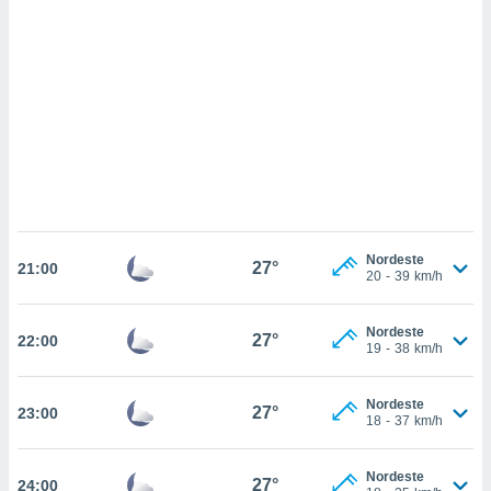
ados com
esmo. Pode
ais
s na nossa
 Cookies
e
u
nto a
omento,
 botão
de cookies
na parte
nossa
.
Nordeste
27°
21:00
20
-
39
km/h
IVAMENTE,
Nordeste
27°
22:00
19
-
38
km/h
as
tes a
Nordeste
27°
23:00
18
-
37
km/h
tar a
de cookies,
uar a
Nordeste
27°
24:00