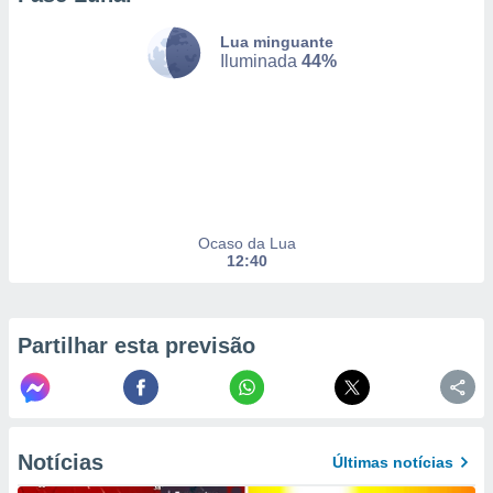
Lua minguante
Iluminada
44%
nto, nós e
arceiros
cookies,
ores únicos
ias
s para
 aceder e
dados
ais como a
Ocaso da Lua
 este sitio
12:40
eços IP e
ores de
possível
Partilhar esta previsão
es possam
os seus
oais com
nteresse
o qual se
Notícias
Últimas notícias
ara tal,
 o seu