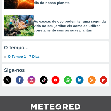
dia do nosso planeta
selecionar
a, criar
personalizar
As cascas de ovo podem ter uma segunda
tilizar
vida no seu jardim: eis como as utilizar
selecionar
corretamente com as suas plantas
dos, medir
nho da
, medir o
O tempo...
o dos
O Tempo 1 - 7 Dias
r os
ravés de
s ou
Siga-nos
s de dados
es fontes,
 e melhorar
ilizar dados
ara
conteúdos.
ção