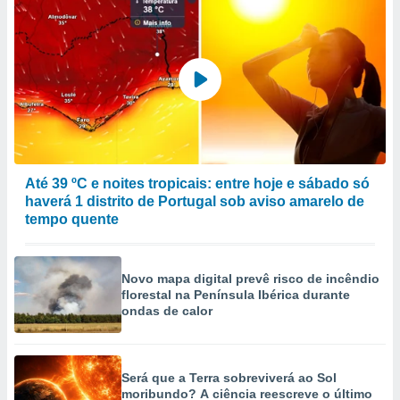
to ou opor-
essamento
m qualquer
ando em “
 ou na
 Cookies
te.
 nossos
Até 39 ºC e noites tropicais: entre hoje e sábado só
s o
haverá 1 distrito de Portugal sob aviso amarelo de
tempo quente
o de
e/ou aceder
Novo mapa digital prevê risco de incêndio
ões num
florestal na Península Ibérica durante
utilizar
ondas de calor
ados para
publicidade,
 para
Será que a Terra sobreviverá ao Sol
moribundo? A ciência reescreve o último
a, utilizar