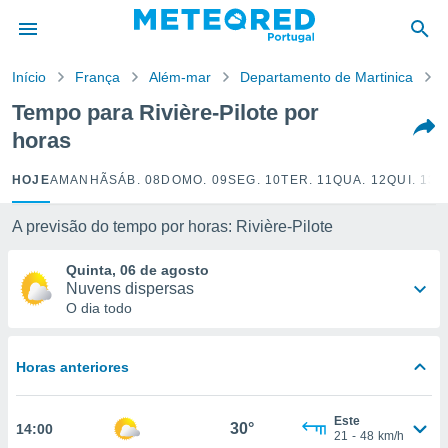
de
Início
França
Além-mar
Departamento de Martinica
R
 da
empo.pt) foi
Tempo para Rivière-Pilote por
or
horas
is para
e as
 fornecidas
HOJE
AMANHÃ
SÁB. 08
DOMO. 09
SEG. 10
TER. 11
QUA. 12
QUI. 13
S
 qualidade.
r a este
A previsão do tempo por horas: Rivière-Pilote
s das
opções:
Quinta, 06 de agosto
Nuvens dispersas
ookies e
O dia todo
 forma
e digital
Horas anteriores
da,
m
 recolhidas
Este
30°
14:00
cookies ou
21
-
48
km/h