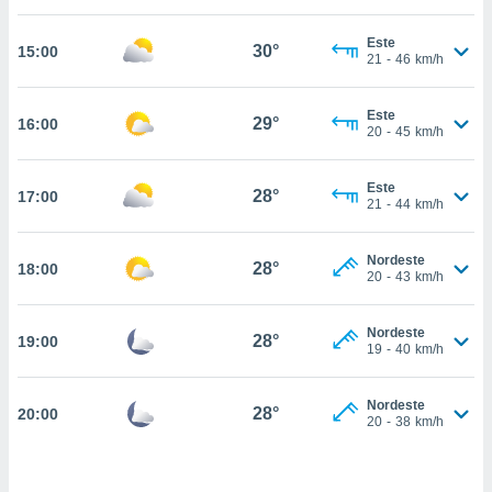
, permite-
Este
ar a nossa
30°
15:00
21
-
46
km/h
ara
ACEITAR
 fornecer-
E
os de alta
Este
CONTINUAR
29°
16:00
sem
20
-
45
km/h
sto.
CONFIGURAÇÕES
o botão
Este
28°
17:00
21
-
44
km/h
ontinuar",
r ao
itando a
Nordeste
28°
18:00
de todos os
20
-
43
km/h
óprios ou
parceiros,
rmitem
Nordeste
28°
19:00
19
-
40
km/h
lisar o
nto no
em como
Nordeste
28°
20:00
 um perfil
20
-
38
km/h
para lhe
licidade e