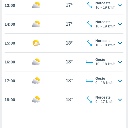
Noroeste
17°
13:00
, permite-
10
-
19
km/h
ar a nossa
ara
ACEITAR
Noroeste
 fornecer-
17°
14:00
E
10
-
19
km/h
os de alta
CONTINUAR
sem
sto.
Noroeste
18°
15:00
CONFIGURAÇÕES
10
-
18
km/h
o botão
ontinuar",
r ao
Oeste
18°
16:00
10
-
18
km/h
itando a
de todos os
óprios ou
Oeste
18°
17:00
parceiros,
9
-
18
km/h
rmitem
lisar o
nto no
Noroeste
18°
18:00
9
-
17
km/h
em como
 um perfil
para lhe
licidade e