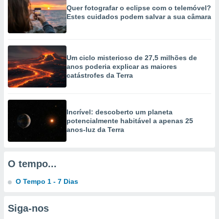
selecionar
Quer fotografar o eclipse com o telemóvel?
Estes cuidados podem salvar a sua câmara
a, criar
personalizar
tilizar
selecionar
Um ciclo misterioso de 27,5 milhões de
anos poderia explicar as maiores
dos, medir
catástrofes da Terra
nho da
, medir o
o dos
Incrível: descoberto um planeta
r os
potencialmente habitável a apenas 25
ravés de
anos-luz da Terra
s ou
s de dados
es fontes,
O tempo...
 e melhorar
ilizar dados
O Tempo 1 - 7 Dias
ara
conteúdos.
Siga-nos
ção