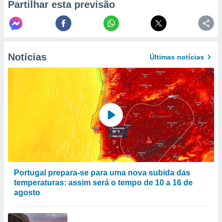
Partilhar esta previsão
to ou opor-
essamento
m qualquer
ando em “
 ou na
Notícias
Últimas notícias
 Cookies
te.
 nossos
s o
o de
e/ou aceder
ões num
utilizar
Portugal prepara-se para uma nova subida das
ados para
temperaturas: assim será o tempo de 10 a 16 de
publicidade,
agosto
 para
a, utilizar