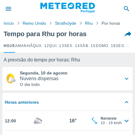
de
Início
Reino Unido
Strathclyde
Rhu
Por horas
 da
empo.pt) foi
Tempo para Rhu por horas
or
is para
HOJE
AMANHÃ
QUA. 12
QUI. 13
SEX. 14
SÁB. 15
DOMO. 16
SEG. 17
T
e as
 fornecidas
 qualidade.
A previsão do tempo por horas: Rhu
r a este
s das
Segunda, 10 de agosto
opções:
Nuvens dispersas
O dia todo
ookies e
 forma
Horas anteriores
e digital
da,
Noroeste
m
16°
12:00
10
-
19
km/h
 recolhidas
cookies ou