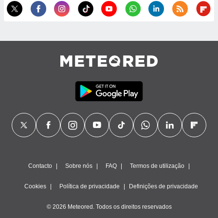
ão através
de
,
 e
dos,
publicidade
s, estudos
a e
mento de
ossos 1199
eiros
Contacto
Sobre nós
FAQ
Termos de utilização
Cookies
Política de privacidade
Definições de privacidade
© 2026 Meteored. Todos os direitos reservados