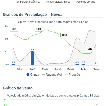
da em
Temperatura Máxima
Temperatura Mínima
Ponto de orvalho
 recolhidas
 cookies ou
Gráficos de Precipitação – Névoa
logias
s, permite-
Chuva, neve e nebulosidade para os próximos 14 dias
iar a nossa
1
15
de para
1021
1021
ACEITAR
a fornecer-
E
1018
dos de alta
10
CONTINUAR
ade sem
5
r custo.
1011
5.4
CONFIGURAÇÕES
5
 no botão
continuar",
eder ao
0.5
0.5
0.5
0.2
mm
ceitando a
Sáb
8
Seg
10
Qua
12
Sex
14
Dom
16
Ter
18
Qui
20
de todos os
Chuva
Nuvens (%)
Pressão
róprios ou
 parceiros,
permitem
Gráfico de Vento
analisar o
mento no
Velocidade média, direção e rajadas de vento para os próximos 14 dias
 bem como
60
r um perfil
50