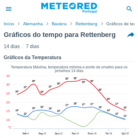
Início
Alemanha
Baviera
Rettenberg
Gráficos de te
o de
Gráficos do tempo para Rettenberg
cidade
eúdo da
14 dias
7 dias
empo.pt) foi
ado por
Gráficos da Temperatura
nais para
r que as
Temperatura Máxima, temperatura mínima e ponto de orvalho para os
próximos 14 dias
 fornecidas
35
 qualidade.
32°
32°
30°
30°
33°
er a este
29°
30
27°
27°
avés das
25°
24°
24°
25
s opções:
20°
20
18°
17°
17°
17°
17°
cookies e
16°
15°
15°
15°
15°
14°
14°
15
13°
de forma
12°
12°
11°
uita
10
ade digital
°C
lizada,
Sáb
8
Seg
10
Qua
12
Sex
14
Dom
16
Ter
18
Qui
20