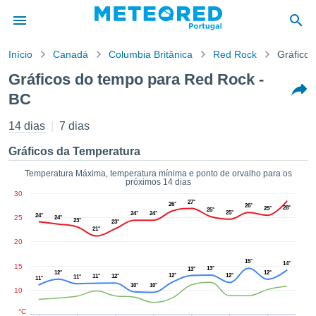
Início
Canadá
Columbia Britânica
Red Rock
Gráfico
o de
Gráficos do tempo para Red Rock -
cidade
BC
eúdo da
empo.pt) foi
14 dias
7 dias
ado por
nais para
Gráficos da Temperatura
r que as
 fornecidas
Temperatura Máxima, temperatura mínima e ponto de orvalho para os
 qualidade.
próximos 14 dias
er a este
30
27°
avés das
26°
26°
28°
25°
25°
25°
24°
24°
24°
25
s opções:
24°
23°
23°
21°
20
cookies e
de forma
15°
14°
15
13°
13°
uita
12°
12°
12°
12°
11°
12°
11°
11°
10°
10°
10
ade digital
lizada,
°C