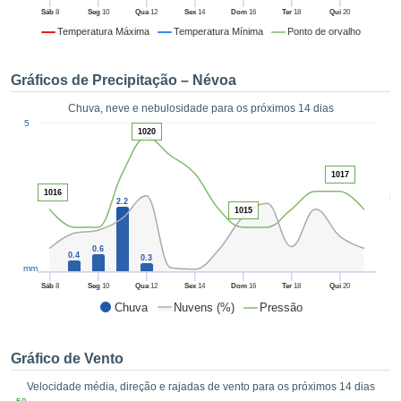
da em
Sáb
8
Seg
10
Qua
12
Sex
14
Dom
16
Ter
18
Qui
20
 recolhidas
Temperatura Máxima
Temperatura Mínima
Ponto de orvalho
 cookies ou
logias
s, permite-
Gráficos de Precipitação – Névoa
iar a nossa
de para
Chuva, neve e nebulosidade para os próximos 14 dias
ACEITAR
1
a fornecer-
5
E
1020
dos de alta
CONTINUAR
ade sem
r custo.
1017
CONFIGURAÇÕES
1016
5
 no botão
2.2
1015
continuar",
eder ao
0.6
ceitando a
0.4
0.3
mm
de todos os
róprios ou
Sáb
8
Seg
10
Qua
12
Sex
14
Dom
16
Ter
18
Qui
20
 parceiros,
Chuva
Nuvens (%)
Pressão
permitem
analisar o
mento no
Gráfico de Vento
 bem como
Velocidade média, direção e rajadas de vento para os próximos 14 dias
r um perfil