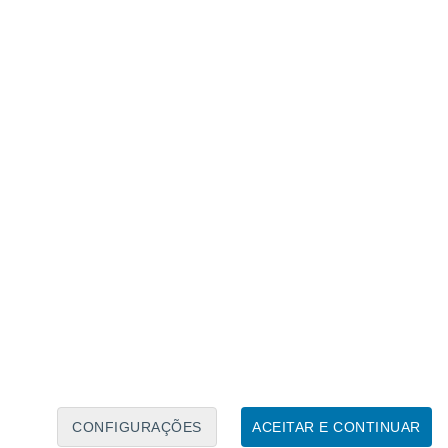
Calendário Lunar
Seg
Ter
Qua
Qui
Sex
Sáb
Domo
7
8
9
10
11
12
13
14
15
16
17
18
19
20
CONFIGURAÇÕES
ACEITAR E CONTINUAR