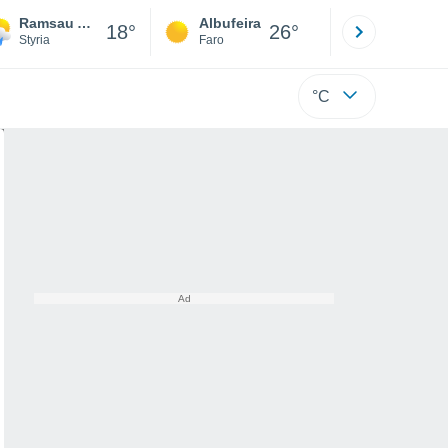
Ramsau Am Dachstein
Albufeira
Lisboa
18°
26°
Styria
Faro
Lisboa
°C