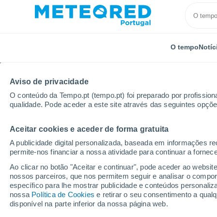
O tempo
Notíc
Aviso de privacidade
O conteúdo da Tempo.pt (tempo.pt) foi preparado por profissiona
qualidade. Pode aceder a este site através das seguintes opçõe
Aceitar cookies e aceder de forma gratuita
Início
Áustria
Steiermark
Ramsau Am Dachstei
A publicidade digital personalizada, baseada em informações r
permite-nos financiar a nossa atividade para continuar a fornec
Tempo em Ramsau Am 
Ao clicar no botão "Aceitar e continuar", pode aceder ao websit
nossos parceiros, que nos permitem seguir e analisar o compo
16:16
Sexta
específico para lhe mostrar publicidade e conteúdos persona
nossa
Política de Cookies
e retirar o seu consentimento a qua
disponível na parte inferior da nossa página web.
Chuva fraca