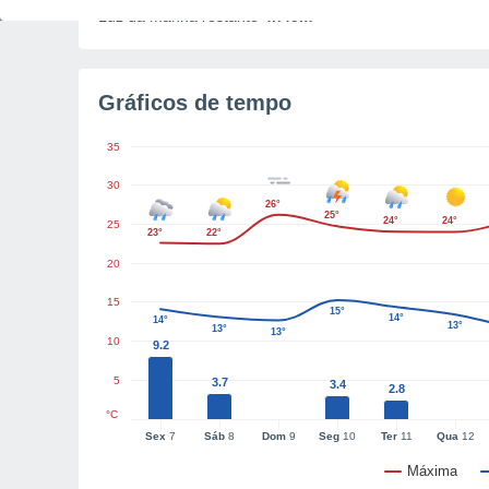
Luz da manhã restante
4h49m
Gráficos de tempo
35
30
26°
25°
24°
24°
25
23°
22°
20
15
15°
14°
14°
13°
13°
13°
10
9.2
5
3.7
3.4
2.8
°C
Sex
7
Sáb
8
Dom
9
Seg
10
Ter
11
Qua
12
Máxima