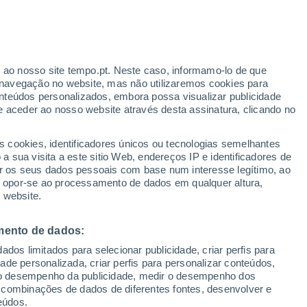
Boletim de neve
Pistas abertas
Elevadores
0 / 13
0 / 10
r ao nosso site tempo.pt. Neste caso, informamo-lo de que
Km esquiáveis
Neve
navegação no website, mas não utilizaremos cookies para
0 / 30
0 cm
nteúdos personalizados, embora possa visualizar publicidade
e aceder ao nosso website através desta assinatura, clicando no
s cookies, identificadores únicos ou tecnologias semelhantes
o
 sua visita a este sitio Web, endereços IP e identificadores de
r os seus dados pessoais com base num interesse legítimo, ao
pas de chuva
Satélites
Modelos
ou opor-se ao processamento de dados em qualquer altura,
 website.
mento de dados:
egunda
Terça
Quarta
Quinta
dos limitados para selecionar publicidade, criar perfis para
10 Ago.
11 Ago.
12 Ago.
13 Ago.
idade personalizada, criar perfis para personalizar conteúdos,
ir o desempenho da publicidade, medir o desempenho dos
 combinações de dados de diferentes fontes, desenvolver e
eúdos.
90%
90%