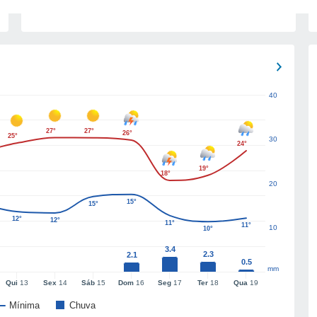
40
27°
27°
26°
25°
30
24°
19°
18°
20
15°
15°
12°
12°
11°
11°
10
10°
3.4
2.3
2.1
0.5
mm
Qui
13
Sex
14
Sáb
15
Dom
16
Seg
17
Ter
18
Qua
19
Mínima
Chuva