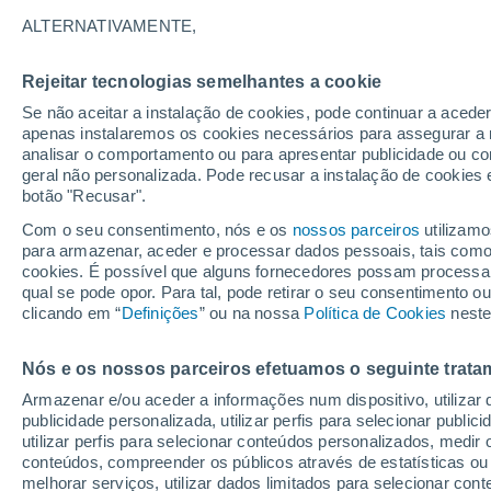
19°
ALTERNATIVAMENTE,
Rejeitar tecnologias semelhantes a cookie
90%
Se não aceitar a instalação de cookies, pode continuar a acede
Sensação de 19°
0.5 mm
apenas instalaremos os cookies necessários para assegurar a 
analisar o comportamento ou para apresentar publicidade ou co
geral não personalizada. Pode recusar a instalação de cookies 
botão "Recusar".
Última hora
Hoje e amanhã poeiras do Saara “invadem”
Com o seu consentimento, nós e os
nossos parceiros
utilizamo
Portugal: risco de trovoadas no Norte e Centr
para armazenar, aceder e processar dados pessoais, tais como a
aumenta
cookies. É possível que alguns fornecedores possam processa
O Tempo 1 - 7 Dias
Radar de Chuva
Atualidade
Ma
qual se pode opor. Para tal, pode retirar o seu consentimento 
clicando em “
Definições
” ou na nossa
Política de Cookies
neste
Nós e os nossos parceiros efetuamos o seguinte trata
Amanhã
Domingo
S
Hoje
Armazenar e/ou aceder a informações num dispositivo, utilizar da
8 Ago.
9 Ago.
7 Ago.
publicidade personalizada, utilizar perfis para selecionar public
utilizar perfis para selecionar conteúdos personalizados, med
conteúdos, compreender os públicos através de estatísticas ou
melhorar serviços, utilizar dados limitados para selecionar cont
80%
90%