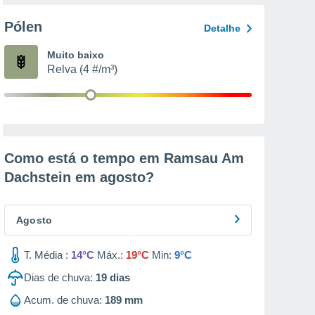
Pólen
Detalhe
Muito baixo
Relva (4 #/m³)
Como está o tempo em Ramsau Am
Dachstein em
agosto
?
Agosto
T. Média :
14°C
Máx.:
19°C
Min:
9°C
Dias de chuva:
19
dias
Acum. de chuva:
189 mm