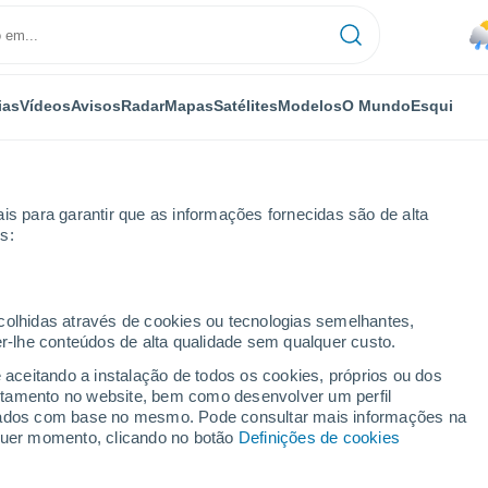
ias
Vídeos
Avisos
Radar
Mapas
Satélites
Modelos
O Mundo
Esqui
is para garantir que as informações fornecidas são de alta
s:
n
ecolhidas através de cookies ou tecnologias semelhantes,
er-lhe conteúdos de alta qualidade sem qualquer custo.
Dachstein
e aceitando a instalação de todos os cookies, próprios ou dos
rtamento no website, bem como desenvolver um perfil
...
lizados com base no mesmo. Pode consultar mais informações na
lquer momento, clicando no botão
Definições de cookies
Por horas
Chuva fraca nas próximas horas