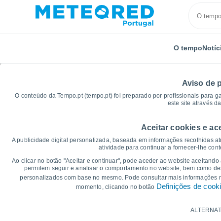
O tempo
Notíc
Aviso de 
O conteúdo da Tempo.pt (tempo.pt) foi preparado por profissionais para g
este site através d
Aceitar cookies e ac
Início
Distrito de Setúbal
Quinta Do Conde
Gráf
A publicidade digital personalizada, baseada em informações recolhidas at
atividade para continuar a fornecer-lhe con
Gráficos do tempo par
Ao clicar no botão "Aceitar e continuar", pode aceder ao website aceitando
permitem seguir e analisar o comportamento no website, bem como dese
personalizados com base no mesmo. Pode consultar mais informações
14 dias
7 dias
Definições de cook
momento, clicando no botão
Gráficos da Temperatura
ALTERNAT
Temperatura Máxima, temperatura mínim