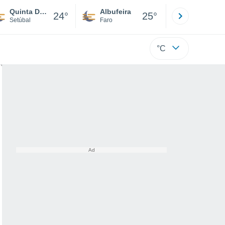
Quinta Do Conde
Albufeira
Lisboa
24°
25°
Setúbal
Faro
Lisboa
°C