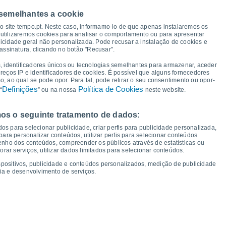
36°
 semelhantes a cookie
35°
34°
33°
33°
33°
32°
so site tempo.pt. Neste caso, informamo-lo de que apenas instalaremos os
31°
utilizaremos cookies para analisar o comportamento ou para apresentar
icidade geral não personalizada. Pode recusar a instalação de cookies e
assinatura, clicando no botão "Recusar".
, identificadores únicos ou tecnologias semelhantes para armazenar, aceder
ereços IP e identificadores de cookies. É possível que alguns fornecedores
18°
18°
18°
18°
18°
17°
17°
 ao qual se pode opor. Para tal, pode retirar o seu consentimento ou opor-
17°
Definições
Política de Cookies
“
” ou na nossa
neste website.
os o seguinte tratamento de dados:
ui
13
Sex
14
Sáb
15
Dom
16
Seg
17
Ter
18
Qua
19
Qui
20
os para selecionar publicidade, criar perfis para publicidade personalizada,
mperatura Mínima
Ponto de orvalho
s para personalizar conteúdos, utilizar perfis para selecionar conteúdos
ho dos conteúdos, compreender os públicos através de estatísticas ou
ar serviços, utilizar dados limitados para selecionar conteúdos.
spositivos, publicidade e conteúdos personalizados, medição de publicidade
ia e desenvolvimento de serviços.
dade para os próximos 14 dias
100
18
75