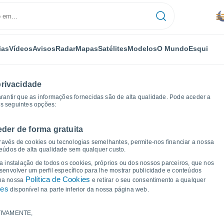
ias
Vídeos
Avisos
Radar
Mapas
Satélites
Modelos
O Mundo
Esqui
privacidade
arantir que as informações fornecidas são de alta qualidade. Pode aceder a
as seguintes opções:
eder de forma gratuita
icos de tempo
ravés de cookies ou tecnologias semelhantes, permite-nos financiar a nossa
teúdos de alta qualidade sem qualquer custo.
a Quinta Do Conde
 a instalação de todos os cookies, próprios ou dos nossos parceiros, que nos
nvolver um perfil específico para lhe mostrar publicidade e conteúdos
Política de Cookies
 na nossa
e retirar o seu consentimento a qualquer
ies
disponível na parte inferior da nossa página web.
IVAMENTE,
a e ponto de orvalho para os próximos 14 dias