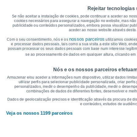
40
Rejeitar tecnologias
35°
35°
35
33°
33°
Se não aceitar a instalação de cookies, pode continuar a aceder ao nos
31°
31°
cookies necessários para assegurar a navegação no website, mas não 
30
publicidade ou conteúdos personalizados, embora possa visualizar publ
aceder ao nosso website através desta 
25
nossos parceiros
Com o seu consentimento, nós e os
utilizamos cookies
20°
19°
e processar dados pessoais, tais como a sua visita a este sitio Web, end
20
18°
18°
18°
17°
possam processar os seus dados pessoais com base num interesse legítimo,
se ao processamento de dados em qualquer altura, clicando em 
15
°C
Nós e os nossos parceiros efetuam
Sex
7
Sáb
8
Dom
9
Seg
10
Ter
11
Qua
12
Q
Armazenar e/ou aceder a informações num dispositivo, utilizar dados limitad
Temperatura Máxima
Te
utilizar perfis para selecionar publicidade personalizada, criar perfi
personalizados, medir o desempenho da publicidade, medir o desempen
combinações de dados de diferentes fontes, desenvolver e melhor
Gráficos de Precipitação – Névoa
Dados de geolocalização precisos e identificação através da procura de di
e conteúdos, estudos de audiênc
Chuva, neve e nebulosi
Veja os nossos 1199 parceiros
5
1019
10
1017
1016