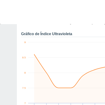
N
NW
NW
NW
N
N
km/h
Sex
7
Sáb
8
Dom
9
Seg
10
Ter
11
Qua
12
Q
Rajadas máximas do ven
Gráfico de Índice Ultravioleta
9
8.5
8
7.5
7