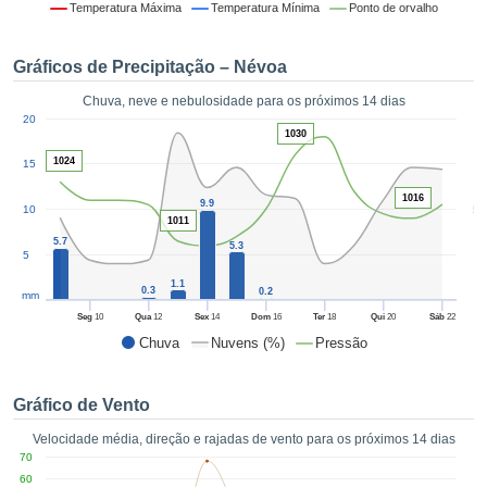
da em
Temperatura Máxima
Temperatura Mínima
Ponto de orvalho
 recolhidas
 cookies ou
Gráficos de Precipitação – Névoa
logias
s, permite-
Chuva, neve e nebulosidade para os próximos 14 dias
iar a nossa
1
20
de para
1030
ACEITAR
a fornecer-
E
1024
15
dos de alta
CONTINUAR
ade sem
1016
9.9
5
10
r custo.
1011
CONFIGURAÇÕES
5.7
 no botão
5.3
5
continuar",
1.1
eder ao
0.3
0.2
mm
ceitando a
Seg
10
Qua
12
Sex
14
Dom
16
Ter
18
Qui
20
Sáb
22
de todos os
Chuva
Nuvens (%)
Pressão
róprios ou
 parceiros,
permitem
Gráfico de Vento
analisar o
mento no
Velocidade média, direção e rajadas de vento para os próximos 14 dias
 bem como
70
r um perfil
60