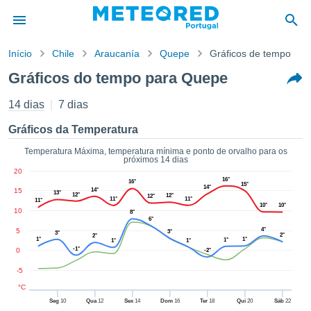
Início
Chile
Araucanía
Quepe
Gráficos de tempo
o de
Gráficos do tempo para Quepe
cidade
eúdo da
14 dias
7 dias
empo.pt) foi
ado por
Gráficos da Temperatura
nais para
r que as
Temperatura Máxima, temperatura mínima e ponto de orvalho para os
próximos 14 dias
 fornecidas
20
 qualidade.
16°
16°
15°
14°
er a este
15
14°
13°
12°
12°
12°
11°
11°
11°
avés das
10°
10°
10
8°
s opções:
6°
4°
5
3°
3°
2°
2°
1°
1°
1°
1°
1°
cookies e
-1°
0
-2°
de forma
uita
-5
ade digital
°C
lizada,
Seg
10
Qua
12
Sex
14
Dom
16
Ter
18
Qui
20
Sáb
22