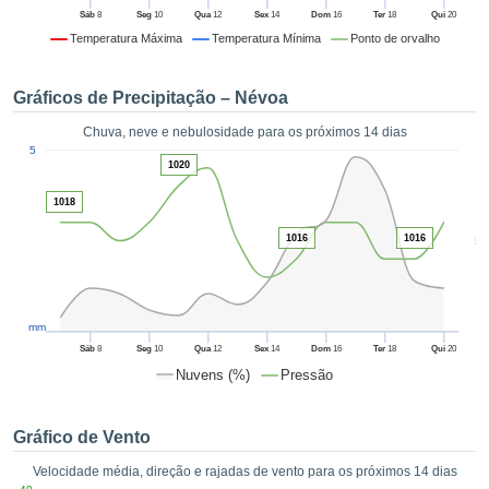
da em
Sáb
8
Seg
10
Qua
12
Sex
14
Dom
16
Ter
18
Qui
20
 recolhidas
Temperatura Máxima
Temperatura Mínima
Ponto de orvalho
 cookies ou
logias
s, permite-
Gráficos de Precipitação – Névoa
iar a nossa
de para
Chuva, neve e nebulosidade para os próximos 14 dias
ACEITAR
1
a fornecer-
5
E
1020
dos de alta
CONTINUAR
ade sem
1018
r custo.
CONFIGURAÇÕES
1016
1016
5
 no botão
continuar",
eder ao
ceitando a
mm
de todos os
róprios ou
Sáb
8
Seg
10
Qua
12
Sex
14
Dom
16
Ter
18
Qui
20
 parceiros,
Nuvens (%)
Pressão
permitem
analisar o
mento no
Gráfico de Vento
 bem como
Velocidade média, direção e rajadas de vento para os próximos 14 dias
r um perfil