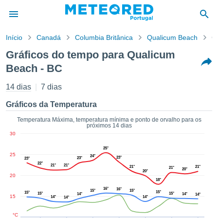
Início
Canadá
Columbia Britânica
Qualicum Beach
G
o de
Gráficos do tempo para Qualicum
cidade
Beach - BC
eúdo da
empo.pt) foi
14 dias
7 dias
ado por
nais para
Gráficos da Temperatura
r que as
 fornecidas
Temperatura Máxima, temperatura mínima e ponto de orvalho para os
 qualidade.
próximos 14 dias
er a este
30
avés das
25°
s opções:
25
24°
23°
23°
23°
22°
21°
21°
21°
21°
21°
cookies e
20°
20°
20
de forma
18°
uita
16°
16°
15°
15°
15°
15°
15°
15°
14°
14°
14°
15
14°
14°
14°
ade digital
lizada,
°C