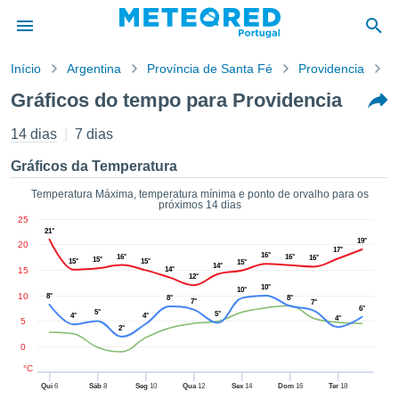
Início
Argentina
Província de Santa Fé
Providencia
G
o de
Gráficos do tempo para Providencia
cidade
eúdo da
14 dias
7 dias
empo.pt) foi
ado por
Gráficos da Temperatura
nais para
r que as
Temperatura Máxima, temperatura mínima e ponto de orvalho para os
próximos 14 dias
 fornecidas
25
 qualidade.
21°
er a este
19°
20
17°
16°
16°
16°
avés das
16°
15°
15°
15°
15°
14°
15
14°
s opções:
12°
10°
10°
10
8°
8°
8°
7°
7°
6°
cookies e
5°
5°
4°
4°
4°
5
de forma
2°
uita
0
ade digital
°C
lizada,
Qui
6
Sáb
8
Seg
10
Qua
12
Sex
14
Dom
16
Ter
18