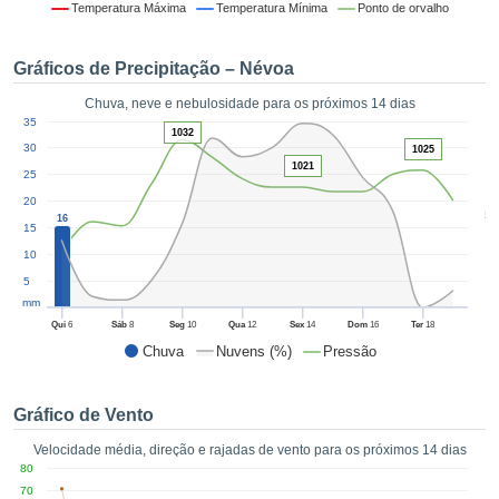
da em
Temperatura Máxima
Temperatura Mínima
Ponto de orvalho
 recolhidas
 cookies ou
Gráficos de Precipitação – Névoa
logias
s, permite-
Chuva, neve e nebulosidade para os próximos 14 dias
iar a nossa
1
35
de para
1032
ACEITAR
30
1025
a fornecer-
E
1021
dos de alta
25
CONTINUAR
ade sem
20
5
r custo.
16
15
CONFIGURAÇÕES
 no botão
10
continuar",
5
eder ao
mm
ceitando a
Qui
6
Sáb
8
Seg
10
Qua
12
Sex
14
Dom
16
Ter
18
de todos os
Chuva
Nuvens (%)
Pressão
róprios ou
 parceiros,
permitem
Gráfico de Vento
analisar o
mento no
Velocidade média, direção e rajadas de vento para os próximos 14 dias
 bem como
80
r um perfil
70