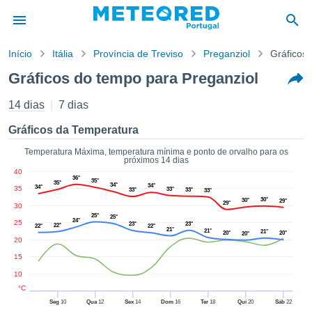
Início
Itália
Província de Treviso
Preganziol
Gráficos
o de
Gráficos do tempo para Preganziol
cidade
eúdo da
14 dias
7 dias
empo.pt) foi
ado por
Gráficos da Temperatura
nais para
r que as
Temperatura Máxima, temperatura mínima e ponto de orvalho para os
próximos 14 dias
 fornecidas
40
 qualidade.
36°
35°
35°
34°
34°
34°
35
er a este
33°
33°
33°
33°
30°
30°
29°
avés das
29°
30
s opções:
25°
25°
24°
25
23°
23°
22°
22°
22°
21°
21°
21°
20°
20°
20°
20
cookies e
de forma
15
uita
10
ade digital
°C
lizada,
Seg
10
Qua
12
Sex
14
Dom
16
Ter
18
Qui
20
Sáb
22