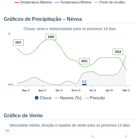
da em
Temperatura Máxima
Temperatura Mínima
Ponto de orvalho
 recolhidas
 cookies ou
Gráficos de Precipitação – Névoa
logias
s, permite-
Chuva, neve e nebulosidade para os próximos 14 dias
iar a nossa
1
5
de para
1020
ACEITAR
a fornecer-
1017
E
dos de alta
CONTINUAR
1014
ade sem
5
r custo.
1011
CONFIGURAÇÕES
 no botão
continuar",
eder ao
0.2
mm
ceitando a
Seg
10
Qua
12
Sex
14
Dom
16
Ter
18
Qui
20
Sáb
22
de todos os
Chuva
Nuvens (%)
Pressão
róprios ou
 parceiros,
permitem
Gráfico de Vento
analisar o
mento no
Velocidade média, direção e rajadas de vento para os próximos 14 dias
 bem como
40
r um perfil