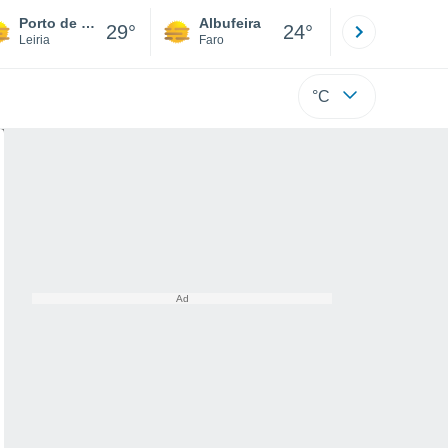
Porto de Mós
Albufeira
Lisboa
29°
24°
Leiria
Faro
Lisboa
°C