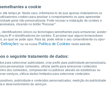
 semelhantes a cookie
30°
29°
29°
29°
so site tempo.pt. Neste caso, informamo-lo de que apenas instalaremos os
28°
27°
27°
utilizaremos cookies para analisar o comportamento ou para apresentar
27°
icidade geral não personalizada. Pode recusar a instalação de cookies e
assinatura, clicando no botão "Recusar".
, identificadores únicos ou tecnologias semelhantes para armazenar, aceder
ereços IP e identificadores de cookies. É possível que alguns fornecedores
17°
16°
17°
16°
16°
16°
 ao qual se pode opor. Para tal, pode retirar o seu consentimento ou opor-
16°
15°
Definições
Política de Cookies
“
” ou na nossa
neste website.
os o seguinte tratamento de dados:
ex
14
Sáb
15
Dom
16
Seg
17
Ter
18
Qua
19
Qui
20
Sex
21
os para selecionar publicidade, criar perfis para publicidade personalizada,
mperatura Mínima
Ponto de orvalho
s para personalizar conteúdos, utilizar perfis para selecionar conteúdos
ho dos conteúdos, compreender os públicos através de estatísticas ou
ar serviços, utilizar dados limitados para selecionar conteúdos.
spositivos, publicidade e conteúdos personalizados, medição de publicidade
ia e desenvolvimento de serviços.
dade para os próximos 14 dias
100
75
17