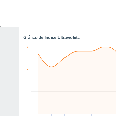
0
NW
NW
NW
NW
NW
NW
km/h
Sáb
8
Dom
9
Seg
10
Ter
11
Qua
12
Qui
13
S
Rajadas máximas do ven
Gráfico de Índice Ultravioleta
8
7
6
5