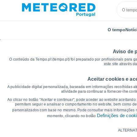
O tempo
Notíc
Aviso de 
O conteúdo da Tempo.pt (tempo.pt) foi preparado por profissionais para g
este site através d
Aceitar cookies e ac
Início
Distrito de Leiria
Porto de Mós
Gráficos 
A publicidade digital personalizada, baseada em informações recolhidas at
atividade para continuar a fornecer-lhe con
Gráficos do tempo par
Ao clicar no botão "Aceitar e continuar", pode aceder ao website aceitando
permitem seguir e analisar o comportamento no website, bem como dese
personalizados com base no mesmo. Pode consultar mais informações
14 dias
7 dias
Definições de cook
momento, clicando no botão
Gráficos da Temperatura
ALTERNAT
Temperatura Máxima, temperatura mínim