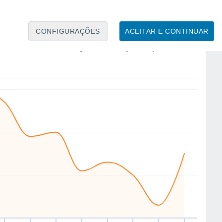
CONFIGURAÇÕES
ACEITAR E CONTINUAR
NW
NW
NW
NW
W
W
NW
NW
ex
14
Sáb
15
Dom
16
Seg
17
Ter
18
Qua
19
Qui
20
Sex
21
to
Velocidade média do vento