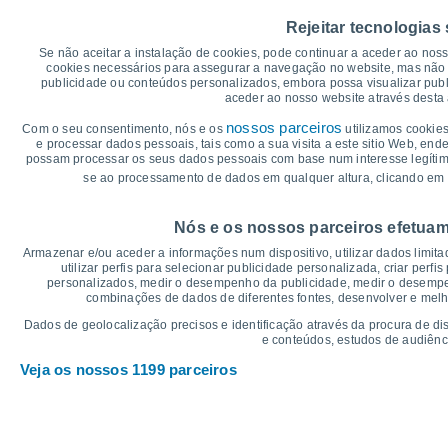
35
Rejeitar tecnologias
31°
30
29°
Se não aceitar a instalação de cookies, pode continuar a aceder ao nos
28°
28°
28°
28°
cookies necessários para assegurar a navegação no website, mas não 
publicidade ou conteúdos personalizados, embora possa visualizar publ
25
aceder ao nosso website através desta 
nossos parceiros
Com o seu consentimento, nós e os
utilizamos cookies
20
18°
e processar dados pessoais, tais como a sua visita a este sitio Web, end
17°
17°
16°
16°
16°
possam processar os seus dados pessoais com base num interesse legítimo,
15
se ao processamento de dados em qualquer altura, clicando em 
°C
Nós e os nossos parceiros efetuam
Sáb
8
Dom
9
Seg
10
Ter
11
Qua
12
Qui
13
S
Armazenar e/ou aceder a informações num dispositivo, utilizar dados limitad
Temperatura Máxima
Te
utilizar perfis para selecionar publicidade personalizada, criar perfi
personalizados, medir o desempenho da publicidade, medir o desempen
combinações de dados de diferentes fontes, desenvolver e melhor
Gráficos de Precipitação – Névoa
Dados de geolocalização precisos e identificação através da procura de di
e conteúdos, estudos de audiênc
Chuva, neve e nebulosi
Veja os nossos 1199 parceiros
5
1018
1017
1017
10