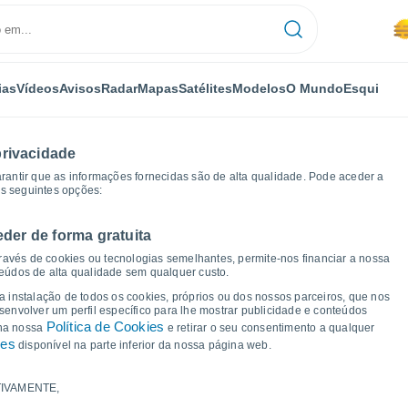
ias
Vídeos
Avisos
Radar
Mapas
Satélites
Modelos
O Mundo
Esqui
privacidade
arantir que as informações fornecidas são de alta qualidade. Pode aceder a
as seguintes opções:
eder de forma gratuita
de tempo
ravés de cookies ou tecnologias semelhantes, permite-nos financiar a nossa
teúdos de alta qualidade sem qualquer custo.
a Porto de Mós
 a instalação de todos os cookies, próprios ou dos nossos parceiros, que nos
nvolver um perfil específico para lhe mostrar publicidade e conteúdos
Política de Cookies
 na nossa
e retirar o seu consentimento a qualquer
ies
disponível na parte inferior da nossa página web.
IVAMENTE,
a e ponto de orvalho para os próximos 14 dias