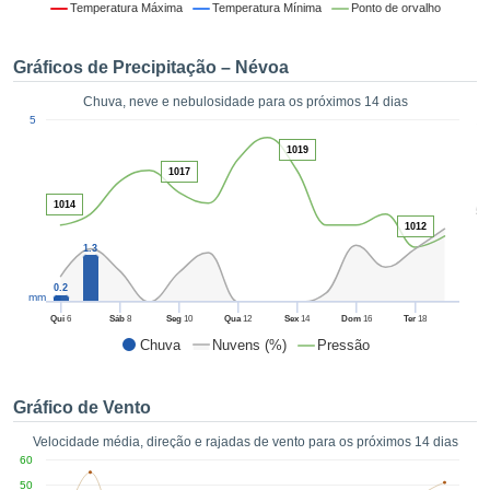
da em
Temperatura Máxima
Temperatura Mínima
Ponto de orvalho
 recolhidas
 cookies ou
Gráficos de Precipitação – Névoa
logias
s, permite-
Chuva, neve e nebulosidade para os próximos 14 dias
iar a nossa
1
5
de para
ACEITAR
a fornecer-
1019
E
dos de alta
1017
CONTINUAR
ade sem
1014
5
r custo.
1012
CONFIGURAÇÕES
 no botão
1.3
continuar",
eder ao
0.2
mm
ceitando a
Qui
6
Sáb
8
Seg
10
Qua
12
Sex
14
Dom
16
Ter
18
de todos os
Chuva
Nuvens (%)
Pressão
róprios ou
 parceiros,
permitem
Gráfico de Vento
analisar o
mento no
Velocidade média, direção e rajadas de vento para os próximos 14 dias
 bem como
60
r um perfil
50