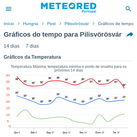
Início
Hungria
Pest
Pilisvörösvár
Gráficos de tempo
o de
Gráficos do tempo para Pilisvörösvár
cidade
eúdo da
14 dias
7 dias
empo.pt) foi
ado por
Gráficos da Temperatura
nais para
r que as
Temperatura Máxima, temperatura mínima e ponto de orvalho para os
próximos 14 dias
 fornecidas
40
 qualidade.
36°
36°
39°
35°
34°
34°
35
33°
33°
37°
33°
37°
32°
er a este
32°
30°
30
avés das
24°
s opções:
23°
25
22°
22°
21°
21°
21°
20°
20°
20°
19°
18°
20
18°
18°
cookies e
15
de forma
10
uita
5
ade digital
°C
lizada,
Qui
6
Sáb
8
Seg
10
Qua
12
Sex
14
Dom
16
Ter
18