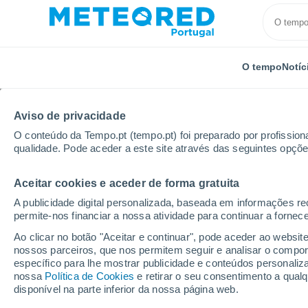
O tempo
Notíc
Aviso de privacidade
O conteúdo da Tempo.pt (tempo.pt) foi preparado por profissiona
qualidade. Pode aceder a este site através das seguintes opçõe
Aceitar cookies e aceder de forma gratuita
Início
Hungria
Borsod-Abaúj-Zemplén
Pere
A publicidade digital personalizada, baseada em informações r
permite-nos financiar a nossa atividade para continuar a fornec
Tempo para Pere (Hung
Ao clicar no botão "Aceitar e continuar", pode aceder ao websit
nossos parceiros, que nos permitem seguir e analisar o compo
específico para lhe mostrar publicidade e conteúdos persona
O Tempo 1 - 7 Dias
Por horas
nossa
Política de Cookies
e retirar o seu consentimento a qua
disponível na parte inferior da nossa página web.