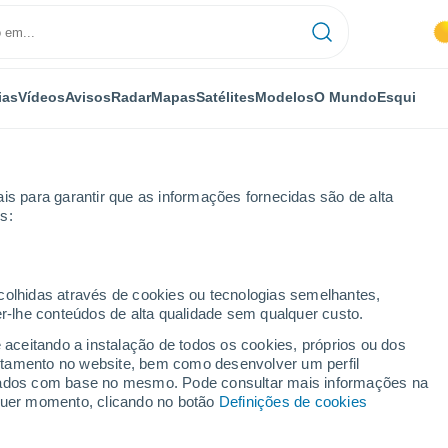
ias
Vídeos
Avisos
Radar
Mapas
Satélites
Modelos
O Mundo
Esqui
is para garantir que as informações fornecidas são de alta
s:
Por horas
ecolhidas através de cookies ou tecnologias semelhantes,
er-lhe conteúdos de alta qualidade sem qualquer custo.
ria) por horas
e aceitando a instalação de todos os cookies, próprios ou dos
rtamento no website, bem como desenvolver um perfil
lizados com base no mesmo. Pode consultar mais informações na
lquer momento, clicando no botão
Definições de cookies