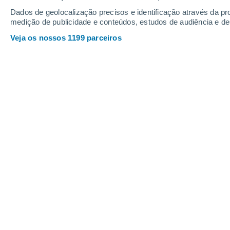
Sábado
8
Domingo
9
Dados de geolocalização precisos e identificação através da pr
medição de publicidade e conteúdos, estudos de audiência e d
Veja os nossos 1199 parceiros
A previsão do tempo por horas: Per
SÁBADO, 08 DE AGOSTO
O dia todo
Limpo
Nascer do sol às
05h19m
Pôr-do-sol às
20h01m
Primeira luz às
04:44
Última luz às
20:37
Fase Lunar