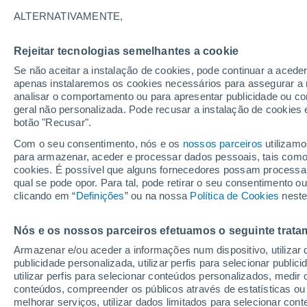
Gráfico do tempo por horas em P
ALTERNATIVAMENTE,
SÍMBOLO
TEMPERATURA
Rejeitar tecnologias semelhantes a cookie
Se não aceitar a instalação de cookies, pode continuar a acede
00
03
06
09
12
15
18
21
00
03
06
09
apenas instalaremos os cookies necessários para assegurar a 
analisar o comportamento ou para apresentar publicidade ou co
geral não personalizada. Pode recusar a instalação de cookies 
botão "Recusar".
Com o seu consentimento, nós e os
nossos parceiros
utilizamo
para armazenar, aceder e processar dados pessoais, tais como a
cookies. É possível que alguns fornecedores possam processa
28°
28°
qual se pode opor. Para tal, pode retirar o seu consentimento 
26°
clicando em “
Definições
” ou na nossa
Política de Cookies
neste
23°
21°
21°
20°
Nós e os nossos parceiros efetuamos o seguinte trata
19°
19°
18°
Armazenar e/ou aceder a informações num dispositivo, utilizar da
16°
publicidade personalizada, utilizar perfis para selecionar public
utilizar perfis para selecionar conteúdos personalizados, med
conteúdos, compreender os públicos através de estatísticas ou
melhorar serviços, utilizar dados limitados para selecionar cont