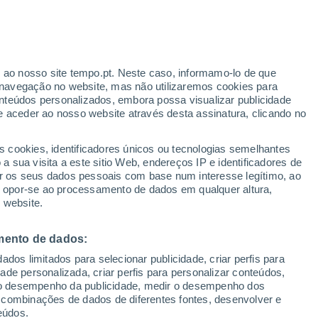
ere
VENTO
PRECIPITAÇÃO
r ao nosso site tempo.pt. Neste caso, informamo-lo de que
12
15
18
21
00
03
06
09
12
15
18
21
00
navegação no website, mas não utilizaremos cookies para
nteúdos personalizados, embora possa visualizar publicidade
e aceder ao nosso website através desta assinatura, clicando no
s cookies, identificadores únicos ou tecnologias semelhantes
32°
32°
 sua visita a este sitio Web, endereços IP e identificadores de
29°
r os seus dados pessoais com base num interesse legítimo, ao
29°
29°
28°
ou opor-se ao processamento de dados em qualquer altura,
26°
 website.
25°
24°
22°
20°
mento de dados:
18°
dos limitados para selecionar publicidade, criar perfis para
idade personalizada, criar perfis para personalizar conteúdos,
16°
ir o desempenho da publicidade, medir o desempenho dos
 combinações de dados de diferentes fontes, desenvolver e
eúdos.