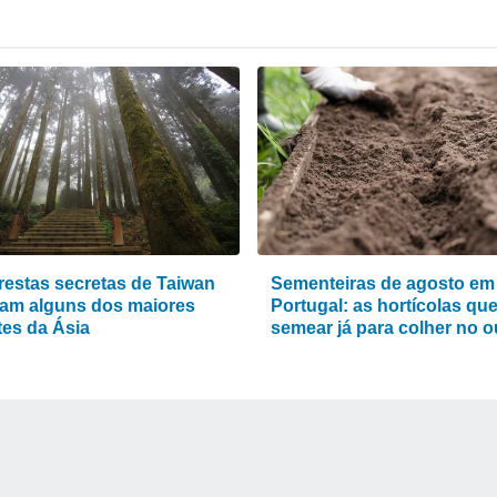
orestas secretas de Taiwan
Sementeiras de agosto em
am alguns dos maiores
Portugal: as hortícolas qu
tes da Ásia
semear já para colher no 