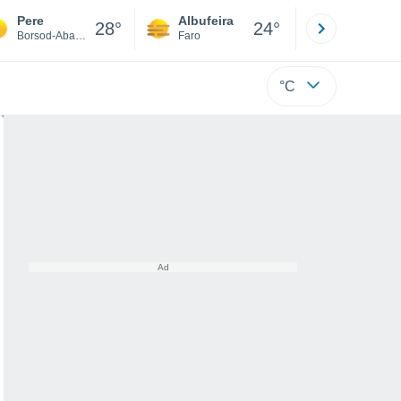
Pere
Albufeira
Lisboa
28°
24°
Borsod-Abaúj-Zemplén
Faro
Lisboa
°C