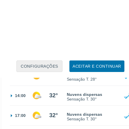
18°
Céu limpo
02:00
Sensação T.
18°
16°
Limpo
05:00
Sensação T.
16°
22°
Limpo
08:00
Sensação T.
25°
CONFIGURAÇÕES
ACEITAR E CONTINUAR
29°
Limpo
11:00
Sensação T.
28°
32°
Nuvens dispersas
14:00
Sensação T.
30°
32°
Nuvens dispersas
17:00
Sensação T.
30°