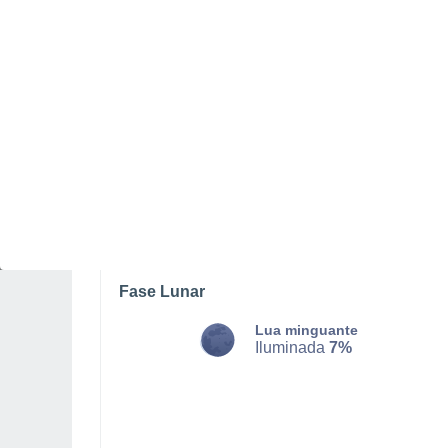
SEGUNDA, 10 DE AGOSTO
O dia todo
Limpo
Nascer do sol às
05h22m
Pôr-do-sol às
19h58m
Primeira luz às
04:47
Última luz às
20:33
Fase Lunar
Lua minguante
Iluminada
7%