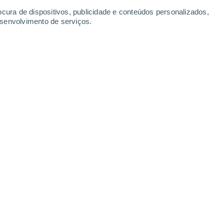
Segunda
10
ocura de dispositivos, publicidade e conteúdos personalizados,
esenvolvimento de serviços.
e
19°
Nuvens dispersas
02:00
Sensação T.
19°
19°
Limpo
05:00
Sensação T.
19°
21°
Limpo
08:00
Sensação T.
21°
26°
Nuvens dispersas
11:00
Sensação T.
26°