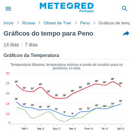
Início
Rússia
Oblast de Tver
Peno
Gráficos de temp
o de
Gráficos do tempo para Peno
cidade
eúdo da
14 dias
7 dias
empo.pt) foi
ado por
Gráficos da Temperatura
nais para
r que as
Temperatura Máxima, temperatura mínima e ponto de orvalho para os
próximos 14 dias
 fornecidas
30
 qualidade.
26°
er a este
25°
24°
24°
25
23°
23°
23°
avés das
22°
21°
21°
20°
s opções:
19°
20
18°
18°
16°
15°
cookies e
15
14°
13°
13°
13°
12°
12°
12°
11°
de forma
11°
11°
9°
10
9°
uita
ade digital
°C
lizada,
Sáb
8
Seg
10
Qua
12
Sex
14
Dom
16
Ter
18
Qui
20