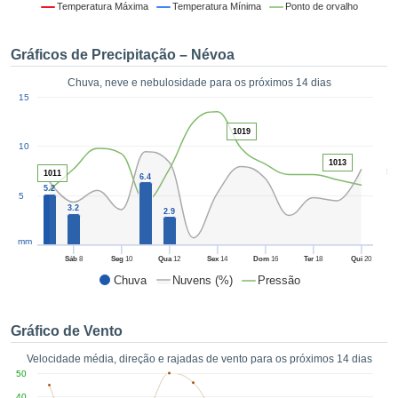
da em
Temperatura Máxima
Temperatura Mínima
Ponto de orvalho
 recolhidas
 cookies ou
Gráficos de Precipitação – Névoa
logias
s, permite-
Chuva, neve e nebulosidade para os próximos 14 dias
iar a nossa
1
15
de para
ACEITAR
a fornecer-
E
1019
dos de alta
10
CONTINUAR
ade sem
1013
5
r custo.
1011
6.4
5.2
CONFIGURAÇÕES
5
 no botão
3.2
2.9
continuar",
eder ao
mm
ceitando a
Sáb
8
Seg
10
Qua
12
Sex
14
Dom
16
Ter
18
Qui
20
de todos os
Chuva
Nuvens (%)
Pressão
róprios ou
 parceiros,
permitem
Gráfico de Vento
analisar o
mento no
Velocidade média, direção e rajadas de vento para os próximos 14 dias
 bem como
50
r um perfil
40