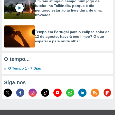
Um raio atinge o campo num jogo de
selecionar
futebol na Tailândia: porque é tão
perigoso estar ao ar livre durante uma
a, criar
trovoada
personalizar
tilizar
selecionar
Tempo em Portugal para o eclipse solar de
12 de agosto: haverá céu limpo? O que
dos, medir
esperar e para onde olhar
nho da
, medir o
o dos
O tempo...
r os
ravés de
O Tempo 1 - 7 Dias
s ou
s de dados
es fontes,
Siga-nos
 e melhorar
ilizar dados
ara
conteúdos.
ção