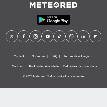
ão através
de
,
 e
dos,
publicidade
s, estudos
a e
mento de
Contacto
Sobre nós
FAQ
Termos de utilização
ossos 1199
eiros
Cookies
Política de privacidade
Definições de privacidade
© 2026 Meteored. Todos os direitos reservados