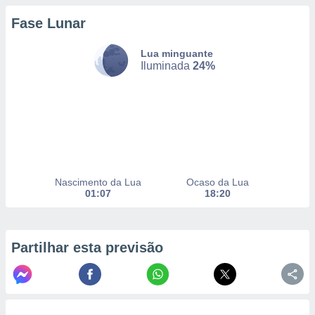
Fase Lunar
nto, nós e
Lua minguante
arceiros
Iluminada
24%
cookies,
ores únicos
ias
s para
 aceder e
dados
ais como a
 este sitio
eços IP e
Nascimento da Lua
Ocaso da Lua
ores de
01:07
18:20
possível
es possam
os seus
Partilhar esta previsão
oais com
nteresse
o qual se
ara tal,
 o seu