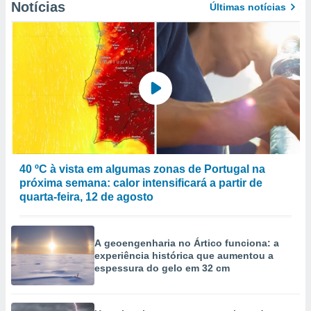
Notícias
Últimas notícias
to ou opor-
essamento
m qualquer
ando em “
 ou na
 Cookies
te.
 nossos
s o
40 ºC à vista em algumas zonas de Portugal na
o de
próxima semana: calor intensificará a partir de
quarta-feira, 12 de agosto
e/ou aceder
ões num
utilizar
A geoengenharia no Ártico funciona: a
ados para
experiência histórica que aumentou a
publicidade,
espessura do gelo em 32 cm
 para
a, utilizar