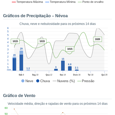
da em
Temperatura Máxima
Temperatura Mínima
Ponto de orvalho
 recolhidas
 cookies ou
Gráficos de Precipitação – Névoa
logias
s, permite-
Chuva, neve e nebulosidade para os próximos 14 dias
iar a nossa
1
60
de para
55
ACEITAR
a fornecer-
50
E
45
1020
dos de alta
1019
1019
40
CONTINUAR
ade sem
35
29
5
1015
30
r custo.
25
CONFIGURAÇÕES
20
20
 no botão
15
15
continuar",
10
6.8
eder ao
5
3
2.1
1.2
mm
ceitando a
Sáb
8
Seg
10
Qua
12
Sex
14
Dom
16
Ter
18
Qui
20
de todos os
Neve
Chuva
Nuvens (%)
Pressão
róprios ou
 parceiros,
permitem
Gráfico de Vento
analisar o
mento no
Velocidade média, direção e rajadas de vento para os próximos 14 dias
 bem como
60
r um perfil
50