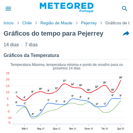
Início
Chile
Região de Maule
Pejerrey
Gráficos de t
o de
Gráficos do tempo para Pejerrey
cidade
eúdo da
14 dias
7 dias
empo.pt) foi
ado por
Gráficos da Temperatura
nais para
r que as
Temperatura Máxima, temperatura mínima e ponto de orvalho para os
próximos 14 dias
 fornecidas
25
 qualidade.
19°
20
er a este
17°
15°
14°
13°
15
avés das
12°
11°
10°
10°
10°
9°
s opções:
10
8°
7°
5°
5°
5°
4°
4°
5
3°
1°
1°
0°
0°
cookies e
-1°
-1°
-2°
0
de forma
-6°
-5
-9°
uita
-10
ade digital
°C
lizada,
Sáb
8
Seg
10
Qua
12
Sex
14
Dom
16
Ter
18
Qui
20