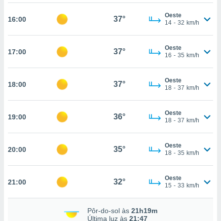
osso site
este caso,
Oeste
37°
16:00
lo de que
14
-
32
km/h
talaremos
Oeste
s para
37°
17:00
16
-
35
km/h
a navegação
, mas não
s cookies
Oeste
37°
18:00
ar o
18
-
37
km/h
nto ou
ntar
Oeste
 ou
36°
19:00
18
-
37
km/h
dos,
ssa
Oeste
35°
20:00
ublicidade
18
-
35
km/h
ada. Pode
Oeste
nstalação de
32°
21:00
15
-
33
km/h
ceder ao
ite através
atura,
Pôr-do-sol às
21h19m
Última luz às
21:47
 botão