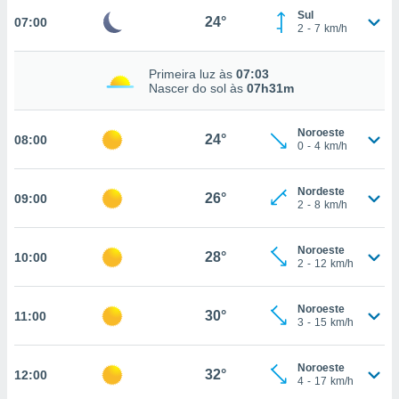
Sul
24°
07:00
, permite-
2
-
7
km/h
ar a nossa
ara
ACEITAR
 fornecer-
Primeira luz às
07:03
E
Nascer do sol às
07h31m
os de alta
CONTINUAR
sem
sto.
Noroeste
24°
08:00
CONFIGURAÇÕES
0
-
4
km/h
o botão
ontinuar",
r ao
Nordeste
26°
09:00
itando a
2
-
8
km/h
de todos os
óprios ou
Noroeste
parceiros,
28°
10:00
2
-
12
km/h
rmitem
lisar o
nto no
Noroeste
30°
11:00
em como
3
-
15
km/h
 um perfil
para lhe
Noroeste
licidade e
32°
12:00
4
-
17
km/h