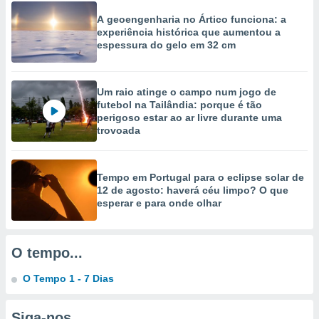
A geoengenharia no Ártico funciona: a
ão através
experiência histórica que aumentou a
de
espessura do gelo em 32 cm
,
 e
dos,
Um raio atinge o campo num jogo de
publicidade
futebol na Tailândia: porque é tão
perigoso estar ao ar livre durante uma
s, estudos
trovoada
a e
mento de
Tempo em Portugal para o eclipse solar de
ossos 1199
12 de agosto: haverá céu limpo? O que
eiros
esperar e para onde olhar
O tempo...
O Tempo 1 - 7 Dias
Siga-nos