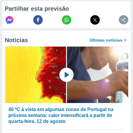
selecionar
Partilhar esta previsão
a, criar
personalizar
tilizar
selecionar
Notícias
Últimas notícias
dos, medir
nho da
, medir o
o dos
r os
ravés de
s ou
s de dados
es fontes,
 e melhorar
ilizar dados
40 ºC à vista em algumas zonas de Portugal na
ara
próxima semana: calor intensificará a partir de
conteúdos.
quarta-feira, 12 de agosto
ção