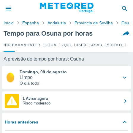
de
Início
Espanha
Andaluzia
Província de Sevilha
Osun
 da
empo.pt) foi
Tempo para Osuna por horas
or
is para
HOJE
AMANHÃ
TER. 11
QUA. 12
QUI. 13
SEX. 14
SÁB. 15
DOMO. 16
S
e as
 fornecidas
 qualidade.
A previsão do tempo por horas: Osuna
r a este
s das
Domingo, 09 de agosto
opções:
Limpo
O dia todo
ookies e
 forma
1 Aviso agora
Risco moderado
e digital
da,
m
Horas anteriores
 recolhidas
cookies ou