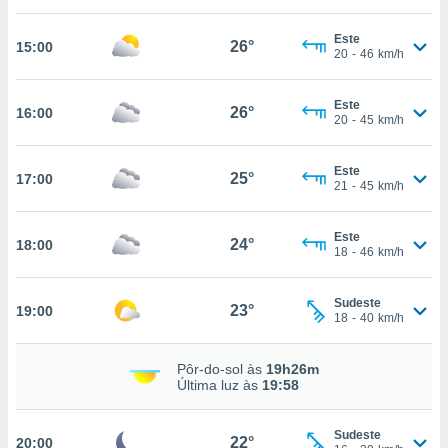
, permite-
Este
ar a nossa
26°
15:00
20
-
46
km/h
ara
ACEITAR
 fornecer-
E
os de alta
Este
CONTINUAR
26°
16:00
sem
20
-
45
km/h
sto.
CONFIGURAÇÕES
o botão
Este
25°
17:00
21
-
45
km/h
ontinuar",
r ao
itando a
Este
24°
18:00
de todos os
18
-
46
km/h
óprios ou
parceiros,
rmitem
Sudeste
23°
19:00
18
-
40
km/h
lisar o
nto no
em como
Pôr-do-sol às
19h26m
 um perfil
Última luz às
19:58
para lhe
licidade e
Sudeste
22°
20:00