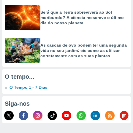
selecionar
Será que a Terra sobreviverá ao Sol
a, criar
moribundo? A ciência reescreve o último
personalizar
dia do nosso planeta
tilizar
selecionar
dos, medir
As cascas de ovo podem ter uma segunda
nho da
vida no seu jardim: eis como as utilizar
, medir o
corretamente com as suas plantas
o dos
r os
O tempo...
ravés de
s ou
O Tempo 1 - 7 Dias
s de dados
es fontes,
 e melhorar
Siga-nos
ilizar dados
ara
conteúdos.
ção