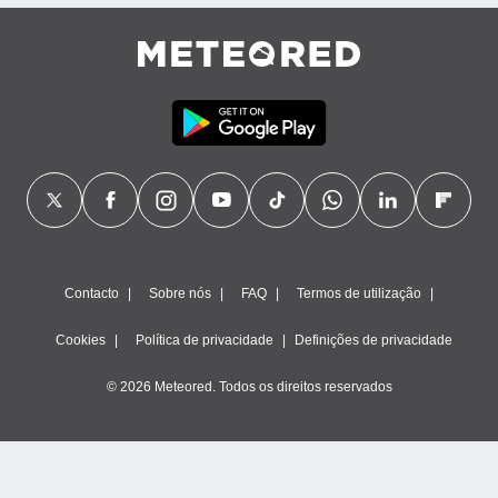
ão através
de
,
 e
dos,
publicidade
s, estudos
a e
mento de
ossos 1199
Contacto
Sobre nós
FAQ
Termos de utilização
eiros
Cookies
Política de privacidade
Definições de privacidade
© 2026 Meteored. Todos os direitos reservados