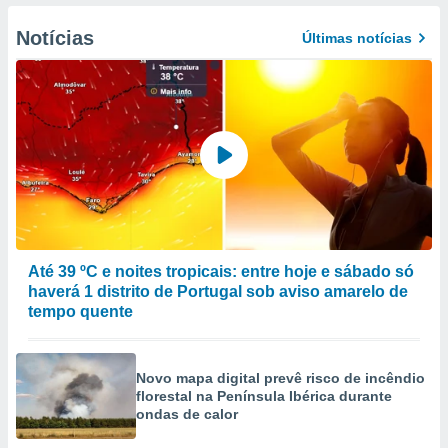
to ou opor-
essamento
Notícias
Últimas notícias
m qualquer
ando em “
 ou na
 Cookies
te.
 nossos
s o
o de
Até 39 ºC e noites tropicais: entre hoje e sábado só
haverá 1 distrito de Portugal sob aviso amarelo de
e/ou aceder
tempo quente
ões num
utilizar
ados para
Novo mapa digital prevê risco de incêndio
publicidade,
florestal na Península Ibérica durante
 para
ondas de calor
a, utilizar