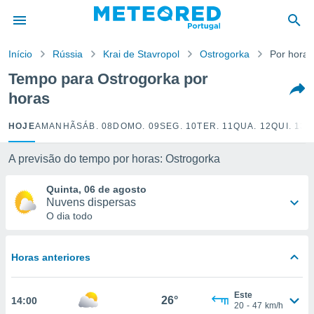
de
Início
Rússia
Krai de Stavropol
Ostrogorka
Por horas
 da
empo.pt) foi
Tempo para Ostrogorka por
or
horas
is para
e as
 fornecidas
HOJE
AMANHÃ
SÁB. 08
DOMO. 09
SEG. 10
TER. 11
QUA. 12
QUI. 13
S
 qualidade.
r a este
A previsão do tempo por horas: Ostrogorka
s das
opções:
Quinta, 06 de agosto
Nuvens dispersas
ookies e
O dia todo
 forma
e digital
Horas anteriores
da,
m
 recolhidas
Este
26°
14:00
cookies ou
20
-
47
km/h