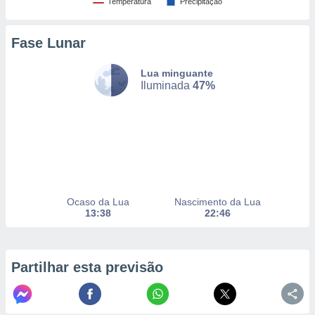
Temperatura
Precipitação
Fase Lunar
nto, nós e
arceiros
cookies,
Lua minguante
ores únicos
Iluminada
47%
ias
s para
 aceder e
dados
ais como a
 este sitio
eços IP e
ores de
Ocaso da Lua
Nascimento da Lua
possível
13:38
22:46
es possam
os seus
oais com
Partilhar esta previsão
nteresse
o qual se
ara tal,
 o seu