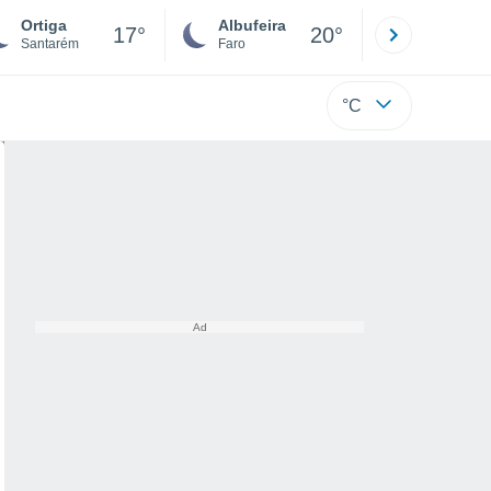
Ortiga
Albufeira
Lisboa
17°
20°
Santarém
Faro
Lisboa
°C