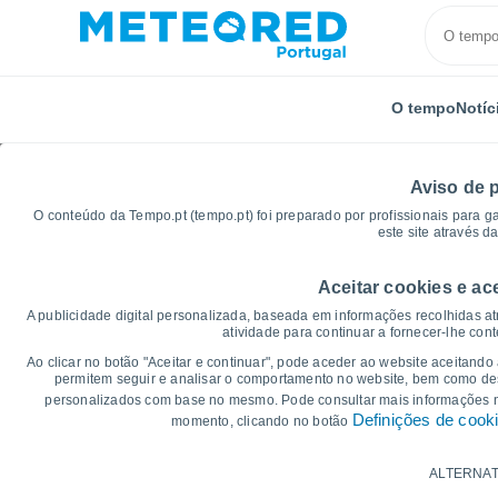
O tempo
Notíc
Aviso de 
O conteúdo da Tempo.pt (tempo.pt) foi preparado por profissionais para g
este site através d
Aceitar cookies e ac
Início
Distrito de Santarém
Ortiga
Gráficos de 
A publicidade digital personalizada, baseada em informações recolhidas at
atividade para continuar a fornecer-lhe con
Gráficos do tempo para
Ao clicar no botão "Aceitar e continuar", pode aceder ao website aceitando
permitem seguir e analisar o comportamento no website, bem como dese
personalizados com base no mesmo. Pode consultar mais informações
14 dias
7 dias
Definições de cook
momento, clicando no botão
Gráficos da Temperatura
ALTERNAT
Temperatura Máxima, temperatura mínim