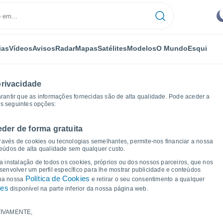
ias
Vídeos
Avisos
Radar
Mapas
Satélites
Modelos
O Mundo
Esqui
privacidade
arantir que as informações fornecidas são de alta qualidade. Pode aceder a
as seguintes opções:
eder de forma gratuita
tempo
ravés de cookies ou tecnologias semelhantes, permite-nos financiar a nossa
teúdos de alta qualidade sem qualquer custo.
 Ortiga
 a instalação de todos os cookies, próprios ou dos nossos parceiros, que nos
nvolver um perfil específico para lhe mostrar publicidade e conteúdos
Política de Cookies
 na nossa
e retirar o seu consentimento a qualquer
ies
disponível na parte inferior da nossa página web.
IVAMENTE,
a e ponto de orvalho para os próximos 14 dias