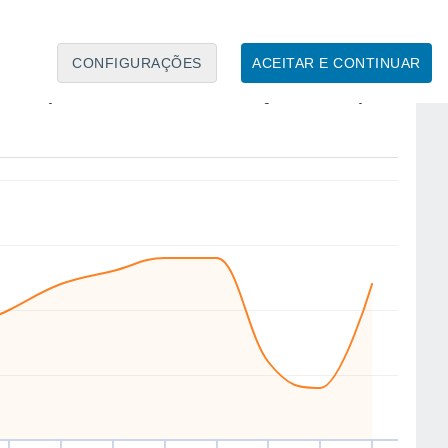
CONFIGURAÇÕES
ACEITAR E CONTINUAR
NW
NW
NW
NW
NW
NW
NW
E
ua
12
Qui
13
Sex
14
Sáb
15
Dom
16
Seg
17
Ter
18
Qua
19
to
Velocidade média do vento