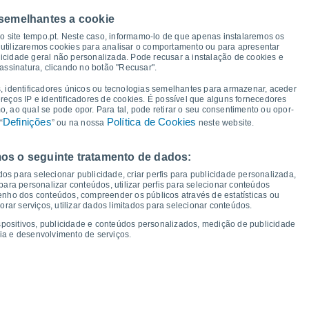
41°
 semelhantes a cookie
40°
39°
38°
38°
37°
36°
so site tempo.pt. Neste caso, informamo-lo de que apenas instalaremos os
utilizaremos cookies para analisar o comportamento ou para apresentar
32°
icidade geral não personalizada. Pode recusar a instalação de cookies e
assinatura, clicando no botão "Recusar".
, identificadores únicos ou tecnologias semelhantes para armazenar, aceder
19°
ereços IP e identificadores de cookies. É possível que alguns fornecedores
17°
16°
16°
16°
15°
15°
15°
 ao qual se pode opor. Para tal, pode retirar o seu consentimento ou opor-
Definições
Política de Cookies
“
” ou na nossa
neste website.
os o seguinte tratamento de dados:
ua
12
Qui
13
Sex
14
Sáb
15
Dom
16
Seg
17
Ter
18
Qua
19
os para selecionar publicidade, criar perfis para publicidade personalizada,
mperatura Mínima
Ponto de orvalho
s para personalizar conteúdos, utilizar perfis para selecionar conteúdos
ho dos conteúdos, compreender os públicos através de estatísticas ou
ar serviços, utilizar dados limitados para selecionar conteúdos.
spositivos, publicidade e conteúdos personalizados, medição de publicidade
ia e desenvolvimento de serviços.
dade para os próximos 14 dias
100
1018
75
17