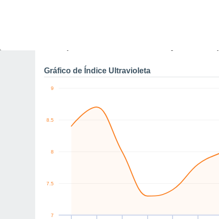
0
NW
NW
W
NW
NW
NW
km/h
Qui
6
Sex
7
Sáb
8
Dom
9
Seg
10
Ter
11
Q
Rajadas máximas do ven
Gráfico de Índice Ultravioleta
9
8.5
8
7.5
7