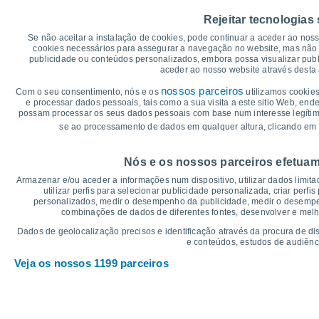
45
Rejeitar tecnologias
40
36°
35°
35°
Se não aceitar a instalação de cookies, pode continuar a aceder ao nos
34°
34°
34°
35
cookies necessários para assegurar a navegação no website, mas não 
publicidade ou conteúdos personalizados, embora possa visualizar publ
30
aceder ao nosso website através desta 
25
nossos parceiros
Com o seu consentimento, nós e os
utilizamos cookies
19°
20
e processar dados pessoais, tais como a sua visita a este sitio Web, end
17°
17°
16°
16°
16°
possam processar os seus dados pessoais com base num interesse legítimo,
15
se ao processamento de dados em qualquer altura, clicando em 
10
°C
Nós e os nossos parceiros efetuam
Qui
6
Sex
7
Sáb
8
Dom
9
Seg
10
Ter
11
Q
Armazenar e/ou aceder a informações num dispositivo, utilizar dados limitad
Temperatura Máxima
Te
utilizar perfis para selecionar publicidade personalizada, criar perfi
personalizados, medir o desempenho da publicidade, medir o desempen
combinações de dados de diferentes fontes, desenvolver e melhor
Gráficos de Precipitação – Névoa
Dados de geolocalização precisos e identificação através da procura de di
e conteúdos, estudos de audiênc
Chuva, neve e nebulosi
Veja os nossos 1199 parceiros
5
1019
10