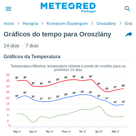
Início
Hungria
Komárom-Esztergom
Oroszlány
Gráfi
o de
Gráficos do tempo para Oroszlány
cidade
eúdo da
14 dias
7 dias
empo.pt) foi
ado por
Gráficos da Temperatura
nais para
r que as
Temperatura Máxima, temperatura mínima e ponto de orvalho para os
próximos 14 dias
 fornecidas
40
 qualidade.
36°
36°
35°
35°
35°
35°
33°
35
er a este
31°
30°
30°
30°
28°
30
27°
avés das
25°
25
23°
22°
22°
22°
s opções:
20°
19°
19°
19°
18°
20
17°
17°
17°
14°
14°
15
cookies e
10
de forma
5
uita
0
ade digital
°C
lizada,
Seg
10
Qua
12
Sex
14
Dom
16
Ter
18
Qui
20
Sáb
22