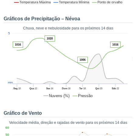
da em
Temperatura Máxima
Temperatura Mínima
Ponto de orvalho
 recolhidas
 cookies ou
Gráficos de Precipitação – Névoa
logias
s, permite-
Chuva, neve e nebulosidade para os próximos 14 dias
iar a nossa
1
5
de para
ACEITAR
1020
a fornecer-
E
1016
1016
dos de alta
CONTINUAR
ade sem
5
r custo.
1006
CONFIGURAÇÕES
 no botão
continuar",
eder ao
mm
ceitando a
Seg
10
Qua
12
Sex
14
Dom
16
Ter
18
Qui
20
Sáb
22
de todos os
Nuvens (%)
Pressão
róprios ou
 parceiros,
permitem
Gráfico de Vento
analisar o
mento no
Velocidade média, direção e rajadas de vento para os próximos 14 dias
 bem como
60
r um perfil
50