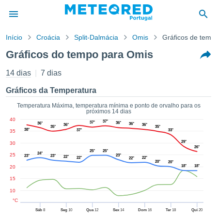
Início
Croácia
Split-Dalmácia
Omis
Gráficos de temp
o de
Gráficos do tempo para Omis
cidade
eúdo da
14 dias
7 dias
empo.pt) foi
ado por
Gráficos da Temperatura
nais para
r que as
Temperatura Máxima, temperatura mínima e ponto de orvalho para os
próximos 14 dias
 fornecidas
40
37°
 qualidade.
37°
36°
36°
36°
36°
36°
35°
35°
38°
37°
33°
35
er a este
avés das
29°
30
26°
s opções:
25°
25°
24°
25
23°
23°
23°
22°
22°
22°
22°
20°
20°
18°
18°
20
cookies e
de forma
15
uita
10
ade digital
°C
lizada,
Sáb
8
Seg
10
Qua
12
Sex
14
Dom
16
Ter
18
Qui
20