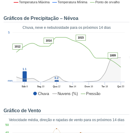
da em
Temperatura Máxima
Temperatura Mínima
Ponto de orvalho
 recolhidas
 cookies ou
Gráficos de Precipitação – Névoa
logias
s, permite-
Chuva, neve e nebulosidade para os próximos 14 dias
iar a nossa
1
5
de para
ACEITAR
1015
a fornecer-
1014
E
dos de alta
1012
CONTINUAR
ade sem
1009
5
r custo.
CONFIGURAÇÕES
 no botão
1.1
continuar",
eder ao
0.2
mm
ceitando a
Sáb
8
Seg
10
Qua
12
Sex
14
Dom
16
Ter
18
Qui
20
de todos os
Chuva
Nuvens (%)
Pressão
róprios ou
 parceiros,
permitem
Gráfico de Vento
analisar o
mento no
Velocidade média, direção e rajadas de vento para os próximos 14 dias
 bem como
50
r um perfil
40