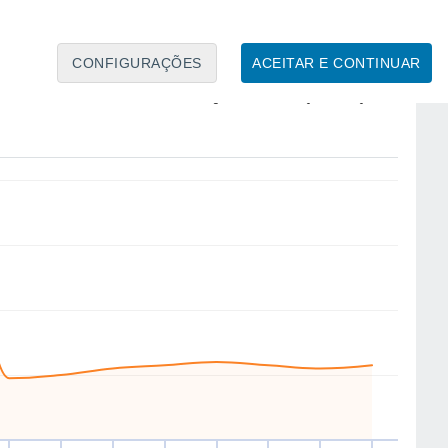
CONFIGURAÇÕES
ACEITAR E CONTINUAR
SE
E
E
E
E
E
E
E
ui
13
Sex
14
Sáb
15
Dom
16
Seg
17
Ter
18
Qua
19
Qui
20
to
Velocidade média do vento