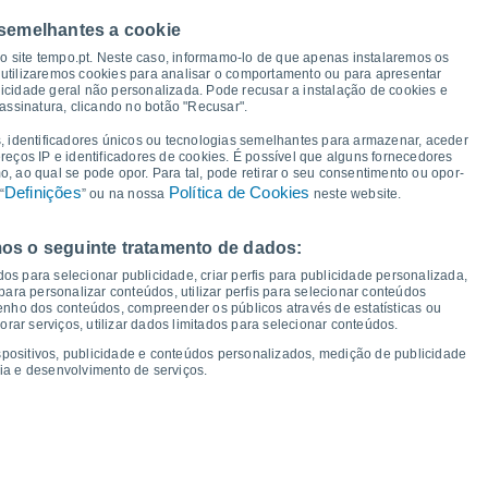
 semelhantes a cookie
34°
34°
34°
33°
32°
32°
31°
30°
so site tempo.pt. Neste caso, informamo-lo de que apenas instalaremos os
utilizaremos cookies para analisar o comportamento ou para apresentar
icidade geral não personalizada. Pode recusar a instalação de cookies e
19°
19°
19°
assinatura, clicando no botão "Recusar".
18°
18°
17°
17°
16°
, identificadores únicos ou tecnologias semelhantes para armazenar, aceder
ereços IP e identificadores de cookies. É possível que alguns fornecedores
 ao qual se pode opor. Para tal, pode retirar o seu consentimento ou opor-
Definições
Política de Cookies
“
” ou na nossa
neste website.
os o seguinte tratamento de dados:
ui
13
Sex
14
Sáb
15
Dom
16
Seg
17
Ter
18
Qua
19
Qui
20
os para selecionar publicidade, criar perfis para publicidade personalizada,
mperatura Mínima
Ponto de orvalho
s para personalizar conteúdos, utilizar perfis para selecionar conteúdos
ho dos conteúdos, compreender os públicos através de estatísticas ou
ar serviços, utilizar dados limitados para selecionar conteúdos.
spositivos, publicidade e conteúdos personalizados, medição de publicidade
ia e desenvolvimento de serviços.
dade para os próximos 14 dias
100
19
75
1017