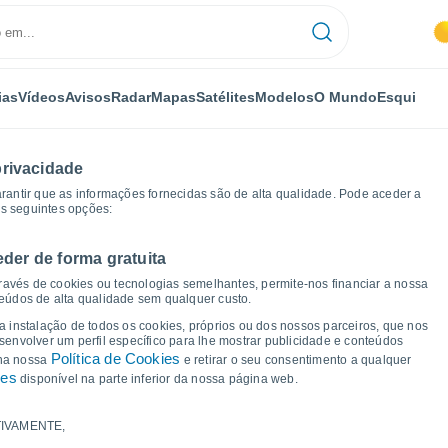
ias
Vídeos
Avisos
Radar
Mapas
Satélites
Modelos
O Mundo
Esqui
privacidade
arantir que as informações fornecidas são de alta qualidade. Pode aceder a
as seguintes opções:
eder de forma gratuita
icos de tempo
ravés de cookies ou tecnologias semelhantes, permite-nos financiar a nossa
teúdos de alta qualidade sem qualquer custo.
a Olho Dágua - MG
 a instalação de todos os cookies, próprios ou dos nossos parceiros, que nos
nvolver um perfil específico para lhe mostrar publicidade e conteúdos
Política de Cookies
 na nossa
e retirar o seu consentimento a qualquer
ies
disponível na parte inferior da nossa página web.
IVAMENTE,
a e ponto de orvalho para os próximos 14 dias