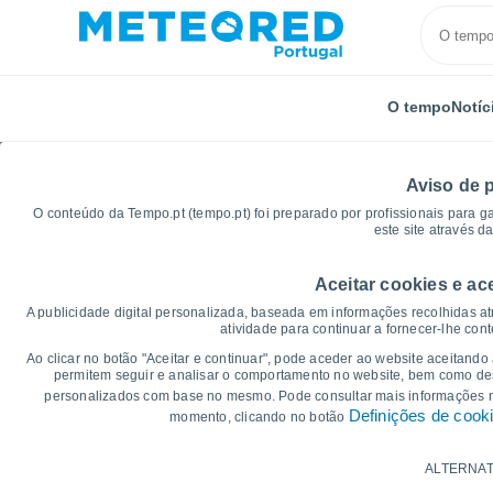
O tempo
Notíc
Aviso de 
O conteúdo da Tempo.pt (tempo.pt) foi preparado por profissionais para g
este site através d
Aceitar cookies e ac
Início
Brasil
Minas Gerais
Olho Dágua
Gráf
A publicidade digital personalizada, baseada em informações recolhidas at
atividade para continuar a fornecer-lhe con
Gráficos do tempo par
Ao clicar no botão "Aceitar e continuar", pode aceder ao website aceitando
permitem seguir e analisar o comportamento no website, bem como dese
personalizados com base no mesmo. Pode consultar mais informações
14 dias
7 dias
Definições de cook
momento, clicando no botão
Gráficos da Temperatura
ALTERNAT
Temperatura Máxima, temperatura mínim