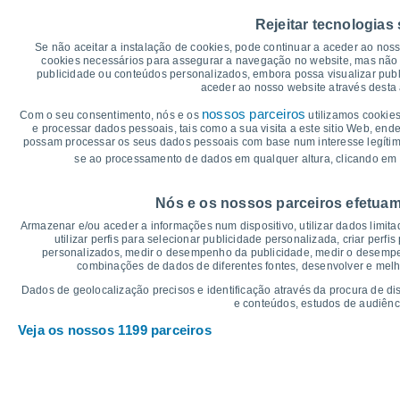
40
35°
35°
34°
Rejeitar tecnologias
35
33°
30°
29°
Se não aceitar a instalação de cookies, pode continuar a aceder ao nos
30
cookies necessários para assegurar a navegação no website, mas não 
25
publicidade ou conteúdos personalizados, embora possa visualizar publ
20°
20°
19°
19°
aceder ao nosso website através desta 
20
18°
17°
15
nossos parceiros
Com o seu consentimento, nós e os
utilizamos cookies
e processar dados pessoais, tais como a sua visita a este sitio Web, end
10
possam processar os seus dados pessoais com base num interesse legítimo,
5
se ao processamento de dados em qualquer altura, clicando em 
0
°C
Nós e os nossos parceiros efetuam
Sex
7
Sáb
8
Dom
9
Seg
10
Ter
11
Qua
12
Q
Armazenar e/ou aceder a informações num dispositivo, utilizar dados limitad
Temperatura Máxima
Te
utilizar perfis para selecionar publicidade personalizada, criar perfi
personalizados, medir o desempenho da publicidade, medir o desempen
combinações de dados de diferentes fontes, desenvolver e melhor
Gráficos de Precipitação – Névoa
Dados de geolocalização precisos e identificação através da procura de di
e conteúdos, estudos de audiênc
Chuva, neve e nebulosi
Veja os nossos 1199 parceiros
5
1020
10