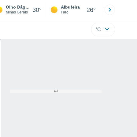
Olho Dágua
Albufeira
Lisboa
30°
26°
Minas Gerais
Faro
Lisboa
°C