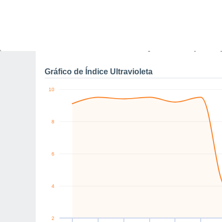
0
W
N
SE
SE
SE
E
km/h
Sex
7
Sáb
8
Dom
9
Seg
10
Ter
11
Qua
12
Q
Rajadas máximas do ven
Gráfico de Índice Ultravioleta
10
8
6
4
2