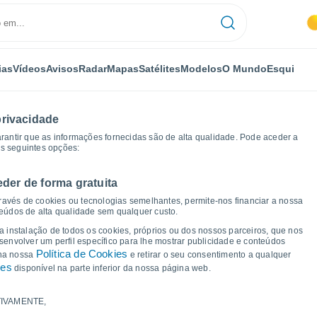
ias
Vídeos
Avisos
Radar
Mapas
Satélites
Modelos
O Mundo
Esqui
privacidade
arantir que as informações fornecidas são de alta qualidade. Pode aceder a
as seguintes opções:
eder de forma gratuita
Oiron
Gráficos de tempo
ravés de cookies ou tecnologias semelhantes, permite-nos financiar a nossa
teúdos de alta qualidade sem qualquer custo.
a Oiron
 a instalação de todos os cookies, próprios ou dos nossos parceiros, que nos
nvolver um perfil específico para lhe mostrar publicidade e conteúdos
Política de Cookies
 na nossa
e retirar o seu consentimento a qualquer
ies
disponível na parte inferior da nossa página web.
IVAMENTE,
a e ponto de orvalho para os próximos 14 dias