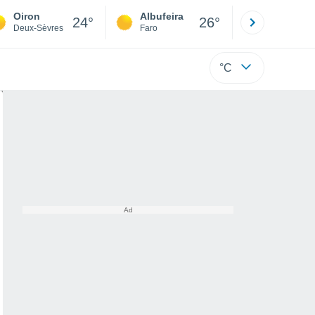
Oiron
Albufeira
Lisboa
24°
26°
Deux-Sèvres
Faro
Lisboa
°C