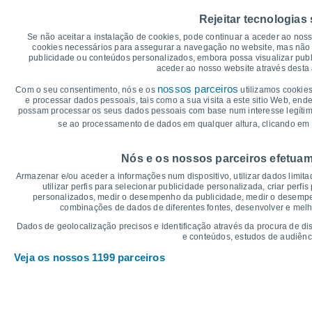
45
Rejeitar tecnologias
40
38°
36°
35°
34°
Se não aceitar a instalação de cookies, pode continuar a aceder ao nos
35
32°
cookies necessários para assegurar a navegação no website, mas não 
30
28°
publicidade ou conteúdos personalizados, embora possa visualizar publ
aceder ao nosso website através desta 
25
23°
21°
19°
19°
20
nossos parceiros
Com o seu consentimento, nós e os
utilizamos cookies
15°
e processar dados pessoais, tais como a sua visita a este sitio Web, end
15
13°
possam processar os seus dados pessoais com base num interesse legítimo,
10
se ao processamento de dados em qualquer altura, clicando em 
5
°C
Nós e os nossos parceiros efetuam
Sex
7
Sáb
8
Dom
9
Seg
10
Ter
11
Qua
12
Q
Armazenar e/ou aceder a informações num dispositivo, utilizar dados limitad
Temperatura Máxima
Te
utilizar perfis para selecionar publicidade personalizada, criar perfi
personalizados, medir o desempenho da publicidade, medir o desempen
combinações de dados de diferentes fontes, desenvolver e melhor
Gráficos de Precipitação – Névoa
Dados de geolocalização precisos e identificação através da procura de di
e conteúdos, estudos de audiênc
Chuva, neve e nebulosi
Veja os nossos 1199 parceiros
5
1022
10