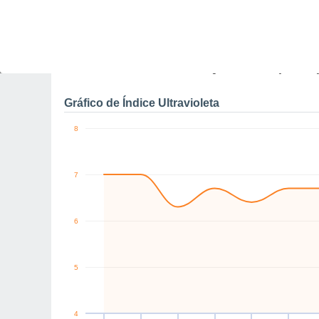
0
km/h
N
E
W
NE
E
E
Sex
7
Sáb
8
Dom
9
Seg
10
Ter
11
Qua
12
Q
Rajadas máximas do ven
Gráfico de Índice Ultravioleta
8
7
6
5
4