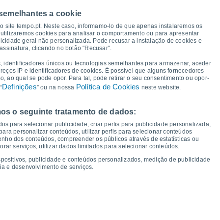
39°
 semelhantes a cookie
38°
35°
34°
so site tempo.pt. Neste caso, informamo-lo de que apenas instalaremos os
32°
31°
30°
utilizaremos cookies para analisar o comportamento ou para apresentar
27°
icidade geral não personalizada. Pode recusar a instalação de cookies e
assinatura, clicando no botão "Recusar".
23°
22°
22°
21°
19°
18°
18°
, identificadores únicos ou tecnologias semelhantes para armazenar, aceder
16°
ereços IP e identificadores de cookies. É possível que alguns fornecedores
 ao qual se pode opor. Para tal, pode retirar o seu consentimento ou opor-
Definições
Política de Cookies
“
” ou na nossa
neste website.
os o seguinte tratamento de dados:
ui
13
Sex
14
Sáb
15
Dom
16
Seg
17
Ter
18
Qua
19
Qui
20
os para selecionar publicidade, criar perfis para publicidade personalizada,
mperatura Mínima
Ponto de orvalho
s para personalizar conteúdos, utilizar perfis para selecionar conteúdos
ho dos conteúdos, compreender os públicos através de estatísticas ou
ar serviços, utilizar dados limitados para selecionar conteúdos.
spositivos, publicidade e conteúdos personalizados, medição de publicidade
ia e desenvolvimento de serviços.
dade para os próximos 14 dias
100
75
19
1019