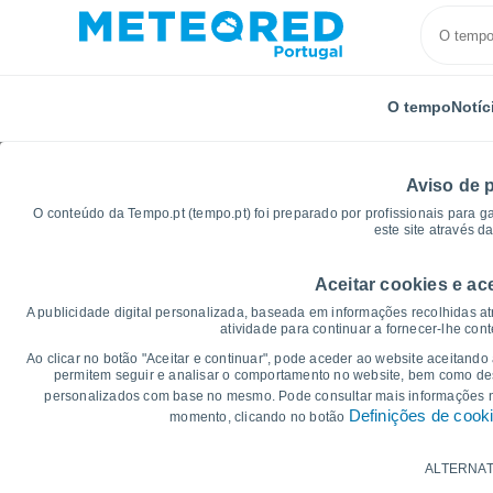
O tempo
Notíc
Aviso de 
O conteúdo da Tempo.pt (tempo.pt) foi preparado por profissionais para g
este site através d
Aceitar cookies e ac
Início
França
Nova Aquitânia
Deux-Sèvres
A publicidade digital personalizada, baseada em informações recolhidas at
atividade para continuar a fornecer-lhe con
Gráficos do tempo par
Ao clicar no botão "Aceitar e continuar", pode aceder ao website aceitando
permitem seguir e analisar o comportamento no website, bem como dese
personalizados com base no mesmo. Pode consultar mais informações
14 dias
7 dias
Definições de cook
momento, clicando no botão
Gráficos da Temperatura
ALTERNAT
Temperatura Máxima, temperatura mínim