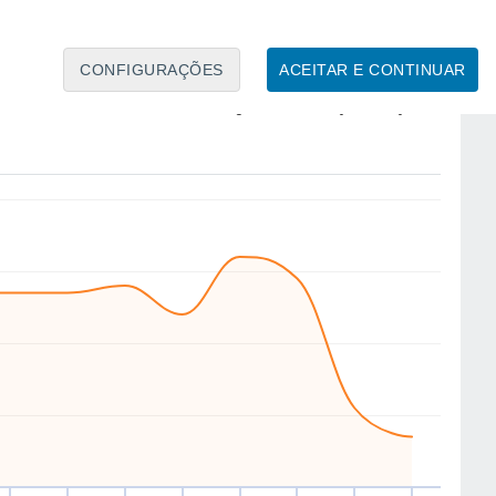
5
CONFIGURAÇÕES
ACEITAR E CONTINUAR
SE
NW
N
NW
N
W
NW
NW
ui
13
Sex
14
Sáb
15
Dom
16
Seg
17
Ter
18
Qua
19
Qui
20
to
Velocidade média do vento